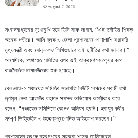
August 7, 2026
সংবাদমাধ্যমের মুখোমুখি হয়ে তিনি সাফ জানান, “এই দুর্নীতির শিকড়
অনেক গভীরে। আমি ব্লক ও জেলা প্রশাসনের পাশাপাশি সরাসরি
মুখ্যমন্ত্রী এবং নবান্নকেও লিখিতভাবে এই দুর্নীতির কথা জানাব।”
অন্যদিকে, পঞ্চায়েত সমিতির ওপর এই আক্রমণকে কেন্দ্র করে
রাজনৈতিক চাপানউতোর শুরু হয়েছে।
বেলডাঙা-২ পঞ্চায়েত সমিতির সভাপতি বিউটি বেগমের স্বামী তথা
তৃণমূল নেতা আতাউর রহমান সমস্ত অভিযোগ অস্বীকার করে
বলেন, “পঞ্চায়েত সমিতিতে কোনও অনিয়ম হয়নি। হুমায়ুন কবীর
সম্পূর্ণ ভিত্তিহীন ও উদ্দেশ্যপ্রণোদিত অভিযোগ করছেন।”
​প্রশাসনের তরফে বহরমপুরের মহকুমা শাসক জানিয়েছেন,