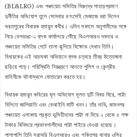
(BL&LRO) এবং পঞ্চায়েত সমিতির বিরুদ্ধে পাহাড়প্রমাণ
দুর্নীতির অভিযোগ তুলে সোমবার রণংদেহি মেজাজে ধরা দিলেন
ভরতপুরের বিধায়ক হুমায়ুন কবীর। এদিন সকালে অনুগামীদের সঙ্গে
নিয়ে বেলডাঙা-২ ব্লক কার্যালয়ে পৌঁছে বিএলআরও দফতর ও
পঞ্চায়েত সমিতির গেটে তালা ঝুলিয়ে বিক্ষোভ দেখান তিনি।
বিধায়কের এই আচমকা অভিযানে ব্লক চত্বরে তীব্র উত্তেজনা
ছড়িয়ে পড়ে। পরিস্থিতি নিয়ন্ত্রণে আনতে পুলিশ ও কেন্দ্রীয়
বাহিনীকে ঘটনাস্থলে মোতায়েন করতে হয়।
​বিধায়ক হুমায়ুন কবিরের মূল অভিযোগ মূলত দুটি বিষয় ঘিরে, পাট্টা
বিলিতে জালিয়াতি এবং বেআইনি মাটি খনন। তাঁর দাবি, কামনগর
পঞ্চায়েত এলাকায় প্রকৃত ভূমিহীনদের পাট্টা না দিয়ে ২ থেকে ৫ লক্ষ
টাকার বিনিময়ে প্রভাবশালীদের পাট্টা পাইয়ে দেওয়া হয়েছে।
পাশাপাশি তিনি সরাসরি বিএলআরও এবং শক্তিপুর থানার ওসির