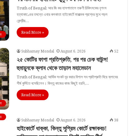
Truth of Bengal: আর জি কর হাসপাতালে তরুণী চিকিৎসকের নৃশংস
হত্যাকাণ্ডের তদন্তে এবার কলকাতা হাইকোর্টে মারাত্মক প্রশ্নের মুখে পড়ল
কেন্দ্রীয়…
Read More »
বর
Subhamay Mondal
August 6, 2026
52
২৫ কোটির ফাপা প্রতিশ্রুতি, পর পর চেক বাউন্স!
হুমায়ুনকে ক্লাব থেকে তাড়াল মহামেডান
Truth of Bengal: আর্থিক সংকট দূর করার বিশাল সব প্রতিশ্রুতি দিয়ে ক্লাবের
শীর্ষ কুর্সিতে বসেছিলেন। কিন্তু কাজের কাজ কিছুই হয়নি,…
Read More »
লা
বর
Subhamay Mondal
August 6, 2026
38
হাইকোর্টে ধাক্কা, কিন্তু সুপ্রিম কোর্টে রক্ষাকবচ!