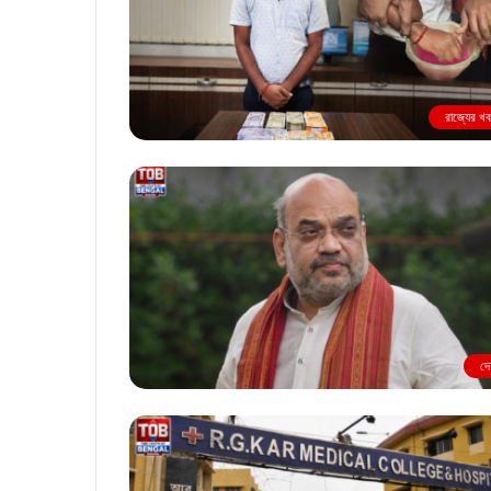
রাজ্যের খ
দে