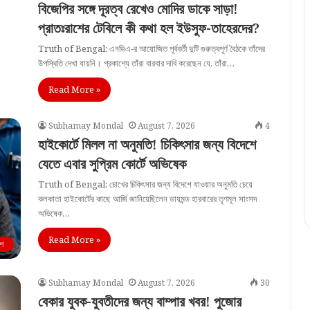
বিজেপির সঙ্গে দূরত্ব রেখেও মোদির ডাকে সাড়া!
প্রাতঃরাশের টেবিলে কী কথা হল ইউসুফ-তাহেরদের?
Truth of Bengal: এনডিএ-র আয়োজিত পূর্ববর্তী দুটি গুরুত্বপূর্ণ বৈঠকে তাঁদের
উপস্থিতি দেখা যায়নি। প্রকাশ্যে তাঁরা বারবার দাবি করেছেন যে, তাঁরা…
Read More »
Subhamay Mondal
August 7, 2026
4
হাইকোর্টে মিলল না অনুমতি! চিকিৎসার জন্য বিদেশে
যেতে এবার সুপ্রিম কোর্টে অভিষেক
Truth of Bengal: চোখের চিকিৎসার জন্য বিদেশে যাওয়ার অনুমতি চেয়ে
কলকাতা হাইকোর্টের কাছে আর্জি জানিয়েছিলেন ডায়মন্ড হারবারের তৃণমূল সাংসদ
অভিষেক…
Read More »
শ
Subhamay Mondal
August 7, 2026
30
বেকার যুবক-যুবতীদের জন্য বাম্পার খবর! পুজোর