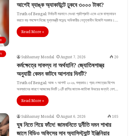
আগেই ব্যাঙ্ক অ্যাকাউন্টে ঢুকবে ৩০০০ টাকা?
Truth of Bengal: নির্বাচনী ময়দানে দেওয়া প্রতিশ্রুতি একে একে বাস্তবায়ন
করতে বড় পদক্ষেপ নিচ্ছে মুখ্যমন্ত্রী শুভেন্দু অধিকারীর নেতৃত্বাধীন বিজেপি সরকার।…
Read More »
বর
ে
Subhamay Mondal
August 7, 2026
20
কর্মক্ষেত্রে সাফল্য না অর্থহানি? জ্যোতিষশাস্ত্র
অনুযায়ী কেমন কাটবে আপনার দিনটি?
Truth of Bengal: আজ ৭ আগস্ট ২০২৬, শুক্রবার। গ্রহ-নক্ষত্রের বিশেষ
অবস্থানের কারণে আজকের দিনটি ১২টি রাশির জাতক-জাতিকা উভয়ের জন্যই বেশ…
Read More »
Subhamay Mondal
August 6, 2026
105
ঘুষ নিতে গিয়ে ফাঁদে! জামবনিতে দুর্নীতি দমন শাখার
জালে বিডিও অফিসের সাব অ্যাসিস্ট্যান্ট ইঞ্জিনিয়ার