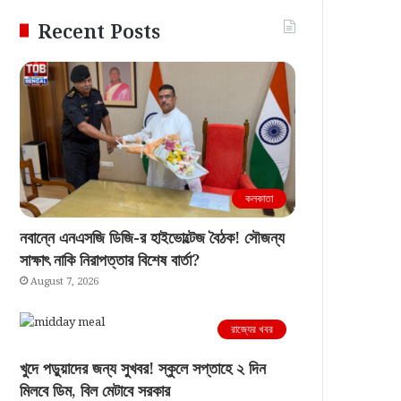
Recent Posts
কলকাতা
নবান্নে এনএসজি ডিজি-র হাইভোল্টেজ বৈঠক! সৌজন্য
সাক্ষাৎ নাকি নিরাপত্তার বিশেষ বার্তা?
August 7, 2026
রাজ্যের খবর
খুদে পড়ুয়াদের জন্য সুখবর! স্কুলে সপ্তাহে ২ দিন
মিলবে ডিম, বিল মেটাবে সরকার