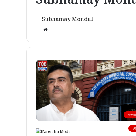
Subhamay Mondal
Website
কলকাত
দে