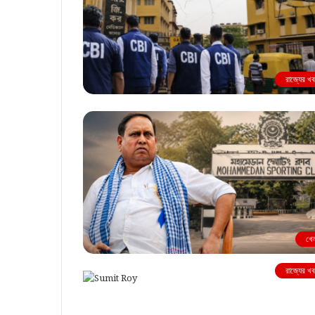
রাজ্যের খ
খে
রাজ্যের খ