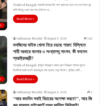
Truth of Bengal: সরকারি কাজের বিল পাস করানোর নামে লাখ লাখ টাকা ঘুষ
দাবি! কিন্তু এবার আর পার পাইলেন না…
Read More »
বর
Subhamay Mondal
August 6, 2026
140
মসজিদের মাইক খোলা নিয়ে চড়ছে পারদ! দিল্লিতে
শাহী দরবারে বাংলার ৩ সংখ্যালঘু সাংসদ, কী বললেন
স্বরাষ্ট্রমন্ত্রী?
Truth of Bengal: শব্দদূষণ নিয়ন্ত্রণে রাজ্য দূষণ নিয়ন্ত্রণ পর্ষদের পুরনো
নির্দেশিকা জারি হতেই রাজ্যজুড়ে শুরু হয়েছে নতুন বিতর্ক। সুপ্রিম কোর্ট…
Read More »
শ
Subhamay Mondal
August 6, 2026
5
“আর কতদিন সবাই বিচারের অপেক্ষা করবে?”, আর জি
কর মামলায় হাইকোর্টে তুমুল ভর্ৎসিত সিবিআই!