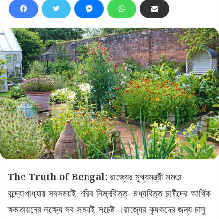
The Truth of Bengal:
রাজ্যের মুখ্যমন্ত্রী মমতা
বন্দ্যোপাধ্যায় সবসময়ই গরিব নিম্নবিত্ত- মধ্যবিত্ত চাষীদের আর্থিক
ক্ষমতায়নের লক্ষ্যে সব সময়ই সচেষ্ট ।রাজ্যের কৃষকদের জন্য চালু