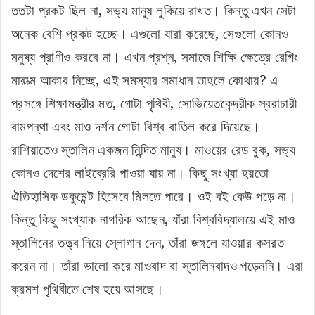
ততটা প্রকট ছিল না, সভ্য মানুষ লুকিয়ে রাখত। কিন্তু এখন সেটা
অনেক বেশি প্রকট হচ্ছে। এগুলো যারা করেছে, সেগুলো কোনও
মনুষ্য প্রাণীও করবে না। এখন প্রশ্ন, সমাজে শিক্ষি ক্ষেত্রে রেগিং
মারাত্ম আকার নিচ্ছে, এই সমস্যার সমাধান তাহলে কোথায়? এ
প্রসঙ্গে শিক্ষামন্ত্রীর মত, গোটা পৃথিবী, সোভিয়েতকেন্দ্রীক স্বরাচারী
বামপন্থা এবং মাও দর্শন গোটা বিশ্ব বাতিল করে দিয়েছে।
রাশিয়াতেও স্তালিন একজন নিন্দিত মানুষ। মাওয়ের রেড বুক, সভ্য
কোনও দেশের লাইব্রেরি পাওয়া যায় না। কিছু সংখ্যা হয়তো
ঐতিহাসিক ডকুমেন্ট হিসেবে মিলতে পারে। ওই বই কেউ পড়ে না।
কিন্তু কিছু সংখ্যাক নাগরিক আছেন, যাঁরা বিশ্ববিদ্যালয়ে এই মাও
স্তালিনের তত্ত্ব নিয়ে স্লোগান দেন, তাঁরা জঙ্গলে যাওয়ার কসরত
করেন না। তাঁরা ভালো করে মাওবাদ বা স্তালিনবাদও পড়েননি। এরা
ক্রমশ পৃথিবীতে শেষ হয়ে আসছে।