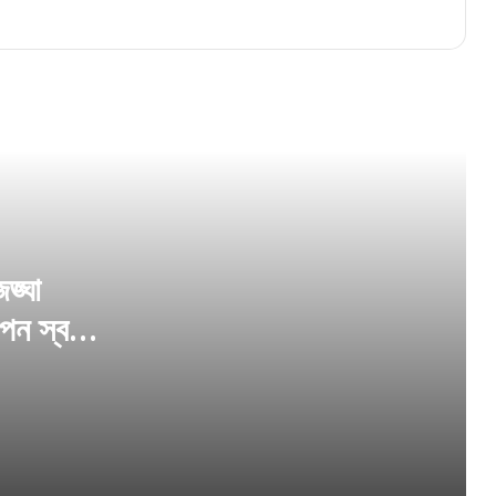
একই ফ্রেমে তিস্তা নদী ও কাঞ্চনজঙ্ঘা পাহাড়ের
যুগলবন্দি, উত্তরবঙ্গের গোপন স্বর্গ মাঙ্গেরজং
মন হারানোর ঠিকানা দক্ষিণবঙ্গর ডুয়ার্স ‘সুতান’
হাত বাড়ালেই কাঞ্চনজঙ্ঘা, পাহাড়ের রানি দার্জিলিংয়ে
রয়েছে স্কাইওয়াক গ্লাস সেতু
ঙ্ঘা
পন স্বর্গ
সবুজ চা বাগান ও পাহাড় ঘেরা পেশক
বর্ধমানের বৈদ্যপুরে ১৫৫০ সালের প্রাচীন স্থাপত্য দেখে
অবাক হবেন আপনিও