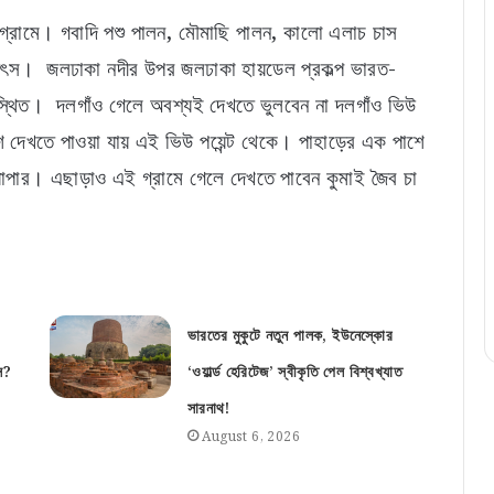
এই গ্রামে। গবাদি পশু পালন, মৌমাছি পালন, কালো এলাচ চাস
ূর্ণ উৎস। জলঢাকা নদীর উপর জলঢাকা হায়ডেল প্রকল্প ভারত-
স্থিত। দলগাঁও গেলে অবশ্যই দেখতে ভুলবেন না দলগাঁও ভিউ
অংশ দেখতে পাওয়া যায় এই ভিউ পয়েন্ট থেকে। পাহাড়ের এক পাশে
যাপার। এছাড়াও এই গ্রামে গেলে দেখতে পাবেন কুমাই জৈব চা
ভারতের মুকুটে নতুন পালক, ইউনেস্কোর
স?
‘ওয়ার্ল্ড হেরিটেজ’ স্বীকৃতি পেল বিশ্বখ্যাত
সারনাথ!
August 6, 2026