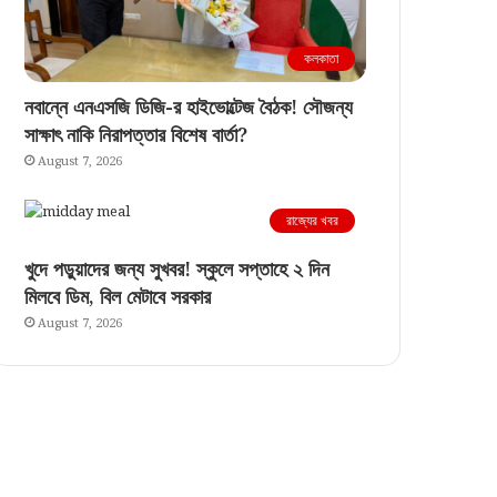
কলকাতা
নবান্নে এনএসজি ডিজি-র হাইভোল্টেজ বৈঠক! সৌজন্য
সাক্ষাৎ নাকি নিরাপত্তার বিশেষ বার্তা?
August 7, 2026
রাজ্যের খবর
খুদে পড়ুয়াদের জন্য সুখবর! স্কুলে সপ্তাহে ২ দিন
মিলবে ডিম, বিল মেটাবে সরকার
August 7, 2026