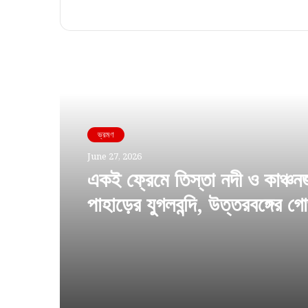
Read Next
ভ্রমণ
June 27, 2026
একই ফ্রেমে তিস্তা নদী ও কাঞ্চনজ
পাহাড়ের যুগলবন্দি, উত্তরবঙ্গের গো
মাঙ্গেরজং