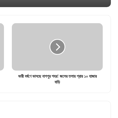
ভিড়ভাট্টা এড়িয়ে কাঞ্চনজঙ্ঘার প্যানোরমিক ভিউ! এবারের
ছুটিতে আপনার গন্তব্য হোক চাটাইধুরা
ভারী বর্ষণে ভাসছে নাগপুর শহর! জলের তলায় প্রায় ১০ হাজার
বাড়ি