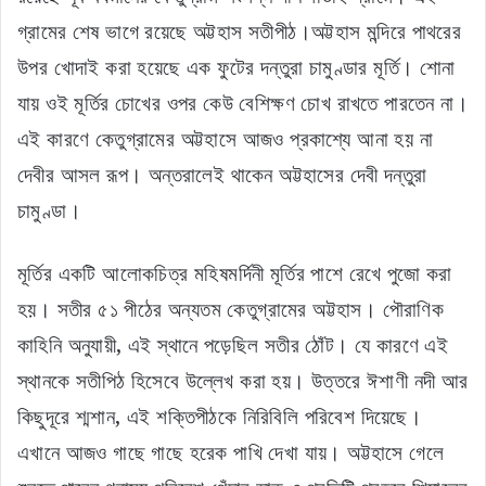
গ্রামের শেষ ভাগে রয়েছে অট্টহাস সতীপীঠ।অট্টহাস মন্দিরে পাথরের
উপর খোদাই করা হয়েছে এক ফুটের দন্তুরা চামুণ্ডার মূর্তি। শোনা
যায় ওই মূর্তির চোখের ওপর কেউ বেশিক্ষণ চোখ রাখতে পারতেন না।
এই কারণে কেতুগ্রামের অট্টহাসে আজও প্রকাশ্যে আনা হয় না
দেবীর আসল রূপ। অন্তরালেই থাকেন অট্টহাসের দেবী দন্তুরা
চামুণ্ডা।
মূর্তির একটি আলোকচিত্র মহিষমর্দিনী মূর্তির পাশে রেখে পুজো করা
হয়। সতীর ৫১ পীঠের অন্যতম কেতুগ্রামের অট্টহাস। পৌরাণিক
কাহিনি অনুযায়ী, এই স্থানে পড়েছিল সতীর ঠোঁট। যে কারণে এই
স্থানকে সতীপিঠ হিসেবে উল্লেখ করা হয়। উত্তরে ঈশাণী নদী আর
কিছুদূরে শ্মশান, এই শক্তিপীঠকে নিরিবিলি পরিবেশ দিয়েছে।
এখানে আজও গাছে গাছে হরেক পাখি দেখা যায়। অট্টহাসে গেলে