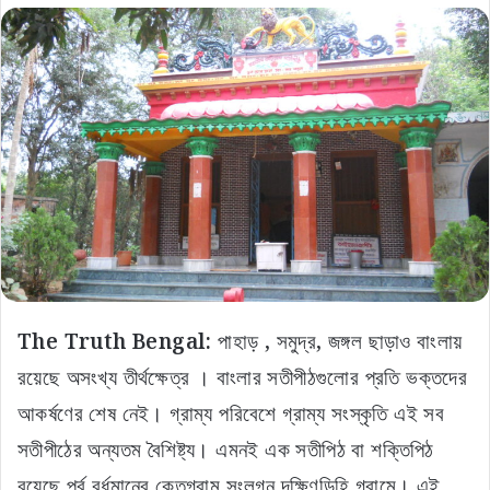
The Truth Bengal:
পাহাড় , সমুদ্র, জঙ্গল ছাড়াও বাংলায়
রয়েছে অসংখ্য তীর্থক্ষেত্র । বাংলার সতীপীঠগুলোর প্রতি ভক্তদের
আকর্ষণের শেষ নেই। গ্রাম্য পরিবেশে গ্রাম্য সংস্কৃতি এই সব
সতীপীঠের অন্যতম বৈশিষ্ট্য। এমনই এক সতীপিঠ বা শক্তিপিঠ
রয়েছে পূর্ব বর্ধমানের কেতুগ্রাম সংলগ্ন দক্ষিণডিহি গ্রামে। এই