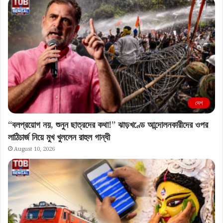
দেশ
“বলপ্রয়োগ নয়, শুনুন ছাত্রদের কথা!” ঝাড়খণ্ডে আন্দোলনকারীদের ওপর
লাঠিচার্জ নিয়ে মুখ খুললেন রাহুল গান্ধী
August 10, 2026