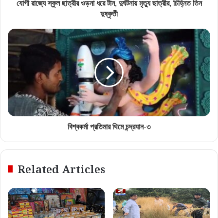
যোগী রাজ্যে স্কুল ছাত্রীর ওড়না ধরে টান, দুর্ঘটনায় মৃত্যু ছাত্রীর, চিহ্নিত তিন
দুষ্কৃতী
বিশ্বকর্মা প্রতিমার থিমে চন্দ্রযান-৩
Related Articles