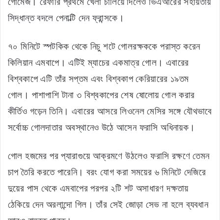
গোমেজ। রেফারি প্রথমে খেলা চালিয়ে দিলেও ভিএআরের সহায়তায়
সিদ্ধান্ত বদলে পেনাল্টি দেন ফ্রান্সকে।
৭০ মিনিটে স্পটকিক থেকে নিচু শটে গোলরক্ষককে পরাস্ত করেন
কিলিয়ান এমবাপে। এটিই ম্যাচের একমাত্র গোল। এবারের
বিশ্বকাপে এটি তাঁর সপ্তম এবং বিশ্বকাপ কেরিয়ারের ১৯তম
গোল। পাশাপাশি টানা ৩ বিশ্বকাপের শেষ ষোলোয় গোল করার
কীর্তিও গড়েন তিনি। এবারের আসরে লিওনেল মেসির সঙ্গে যৌথভাবে
সর্বোচ্চ গোলদাতার অবস্থানেও উঠে আসেন ফরাসি অধিনায়ক।
গোল হজমের পর প্যারাগুয়ে আক্রমণে উঠলেও ফরাসি রক্ষণে তেমন
চাপ তৈরি করতে পারেনি। বরং যোগ করা সময়ের ৬ মিনিটে দেজিরে
দুয়ের পাস থেকে এমবাপের পরপর ২টি শট অসাধারণ দক্ষতায়
ঠেকিয়ে দেন অরলান্দো গিল। তাঁর সেই জোড়া সেভ না হলে ব্যবধান