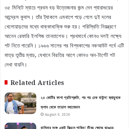
৩৫ মিনিটে ম্যাচে প্রথম বড় উত্তেজনার জন্ম দেন প্যারাগুয়ের
আন্দ্রেস কুবাস। তাঁর ট্যাকলে এমবাপে পড়ে গেলে দুই দলের
খেলোয়াড়দের মধ্যে ধাক্কাধাক্কি শুরু হয়। পরিস্থিতি নিয়ন্ত্রণে
আনেন রেফারি ইলগিজ তানতাশেভ। প্রথমার্ধে কোনও দলই লক্ষ্যে
শট নিতে পারেনি। ১৯৬৬ সালের পর বিশ্বকাপের নকআউট পর্বে এটি
মাত্র তৃতীয় ম্যাচ, যেখানে বিরতির আগে কোনও অন-টার্গেট শট
দেখা যায়নি।
Related Articles
২৫ কোটির ফাপা প্রতিশ্রুতি, পর পর চেক বাউন্স! হুমায়ুনকে
ক্লাব থেকে তাড়াল মহামেডান
August 6, 2026
হাসিনার সঙ্গে একই স্ক্রিনে শাকিব! তীব্র ক্ষোভে ভাঙচুর