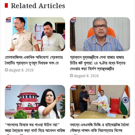
Related Articles
তোলাবাজিসহ একাধিক অভিযোগ! গ্রেফতার
প্রাক্তন মুখ্যমন্ত্রীকে লেখা হাজার হাজার
নৈহাটির প্রাক্তন তৃণমূল বিধায়ক সনৎ দে
চিঠির জট খুলছে! ২৪ ঘণ্টার মধ্যে উত্তর
দেওয়ার কড়া নির্দেশ স্বাস্থ্যমন্ত্রীর
August 8, 2026
August 8, 2026
“সাংসদের ডিমকে ভয় পাওয়া উচিত নয়!”
নবান্নে এনএসজি ডিজি-র হাইভোল্টেজ বৈঠক!
মহুয়া মৈত্রকে কড়া বার্তা দিয়ে আবেদন খারিজ
সৌজন্য সাক্ষাৎ নাকি নিরাপত্তার বিশেষ