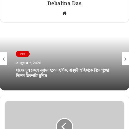
Debalina Das
Website
খেলা
খেলা
August 2, 2026
August 2, 2026
সাধের চুল ফেলে ন্যাড়া হলেন হার্দিক, বান্ধবী মাহিকাকে নিয়ে পুজো
গ্লাসগোয় গুলবীরের জোড়া পদকে কমনওয়েলথ গেমসে ভারতের
দিলেন তিরুপতি মন্দিরে
অ্যাথলেটিক্সে নতুন ইতিহাস