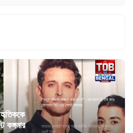
নোলানের ‘দ্য ওডিসি’ দেখা মুগ্ধ? কি বললেন কমল
হাসান
মেলবোর্নের মঞ্চে দেশের পতাকা তুলবেন রেখা! বিশেষ
সম্মানে ভূষিত কালজয়ী অভিনেত্রী
‘আধুনিক’ থেকে ‘জাগ্রত হিন্দু’! ভিডিও বার্তায় নাম না
করে কি সোনাক্ষীকেই বিঁধলেন কঙ্গনা!
“নতুন সঙ্গীকে লজ্জিত করবেন না”, হৃতিককে নিশানা করে
সোশ্যাল মিডিয়ায় পোস্ট কঙ্গনার
, হৃতিককে
ট কঙ্গনার
অসমের বন্যাদুর্গতদের পাশে কার্তিক আরিয়ান, অনুদান ১
কোটি টাকা