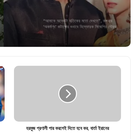
“আমাকে অনেকটা হৃতিকের মতো দেখতে”, কঙ্গনার
‘অকর্মণ্য’ কটাক্ষের জবাবে বিস্ফোরক সিজেপির সৌরভ
নোলানের ‘দ্য ওডিসি’ দেখা মুগ্ধ? কি বললেন কমল
হাসান
মেলবোর্নের মঞ্চে দেশের পতাকা তুলবেন রেখা! বিশেষ
সম্মানে ভূষিত কালজয়ী অভিনেত্রী
‘আধুনিক’ থেকে ‘জাগ্রত হিন্দু’! ভিডিও বার্তায় নাম না
করে কি সোনাক্ষীকেই বিঁধলেন কঙ্গনা!
হরমুজ প্রণালী পার করলেই দিতে হবে কর, বার্তা ইরানের
“নতুন সঙ্গীকে লজ্জিত করবেন না”, হৃতিককে নিশানা করে
সোশ্যাল মিডিয়ায় পোস্ট কঙ্গনার