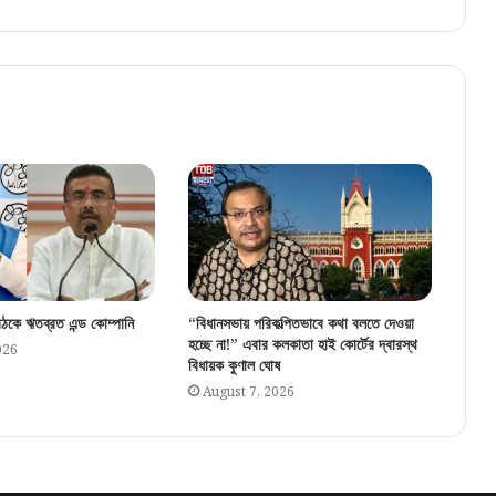
অসমের বন্যাদুর্গতদের পাশে কার্তিক আরিয়ান, অনুদান ১
কোটি টাকা
“আমাকে অনেকটা হৃতিকের মতো দেখতে”, কঙ্গনার
‘অকর্মণ্য’ কটাক্ষের জবাবে বিস্ফোরক সিজেপির সৌরভ
নোলানের ‘দ্য ওডিসি’ দেখা মুগ্ধ? কি বললেন কমল
হাসান
ে বৈঠকে ঋতব্রত এন্ড কোম্পানি
“বিধানসভায় পরিকল্পিতভাবে কথা বলতে দেওয়া
হচ্ছে না!” এবার কলকাতা হাই কোর্টের দ্বারস্থ
026
বিধায়ক কুণাল ঘোষ
August 7, 2026