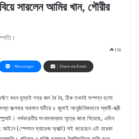
েই বিয়ে সারলেন আমির খান, গৌরীর
ম্পতি।
158
Messenger
Share via Email
বর্ষণে যখন মুম্বই শহর জল থৈ থৈ, ঠিক তখনই সম্পন্ন হলো
্ত জল্পনার অবসান ঘটিয়ে ৫ জুলাই আনুষ্ঠানিকভাবে স্বামী-স্ত্রী
র্যাট। সর্বভারতীয় সংবাদমাধ্যম সূত্রে জানা গিয়েছে, এদিন
াহ আইনে (স্পেশাল ম্যারেজ অ্যাক্ট) সই করেছেন এই তারকা
্পতি। পরিবার ও ঘনিষ্ঠ বন্ধুদের উপস্থিতিতে হাসি মুখে