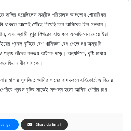
তে হাজির হয়েছিলেন সস্ত্রীক পরিচালক আশুতোষ গোয়ারিকর
সাক্ষী থাকতে আগেই পৌঁছে গিয়েছিলেন আমিরের তিন সন্তান।
খান, এবং স্বামী নূপুর শিখরের হাত ধরে এসেছিলেন মেয়ে ইরা
ইয়ের প্রবল বৃষ্টিতে বেশ খানিকটা বেগ পেতে হয় অম্বানি
়ায় তাঁদের কনভয় আটকে পড়ে। অন্যদিকে, বৃষ্টি মাথায়
য় কমেডিয়ান বীর দাসকে।
“নতুন সঙ্গীকে লজ্জিত করবেন না”, হৃতিককে নিশানা করে
সোশ্যাল মিডিয়ায় পোস্ট কঙ্গনার
োর মালায় সুসজ্জিত আমির খানের বাসভবনে হাইভোল্টেজ বিয়ের
েরিয়ে প্রবল বৃষ্টির মাঝেই সম্পন্ন হলো আমির-গৌরীর চার
অসমের বন্যাদুর্গতদের পাশে কার্তিক আরিয়ান, অনুদান ১
কোটি টাকা
“আমাকে অনেকটা হৃতিকের মতো দেখতে”, কঙ্গনার
senger
Share via Email
‘অকর্মণ্য’ কটাক্ষের জবাবে বিস্ফোরক সিজেপির সৌরভ