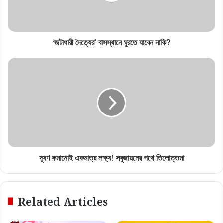
‘জটাধারী দৈত্যের’ বাসস্থানে ঘুরতে যাবেন নাকি?
দূষণ কমানোই একমাত্র লক্ষ্য! সবুজায়নের পথে তিলোত্তমা
Related Articles