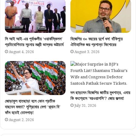
সি আই আই-এর পূর্বাঞ্চলীয় ‘ওয়ার্কস্কিলস’
বিজেপির ৩০ বছরের দুর্গে ধস! বাঁকিপুরে
প্রতিযোগিতার সূচনায় মন্ত্রী ভাস্কর ভট্টাচার্য
ঐতিহাসিক জয় প্রশান্ত কিশোরের
August 4, 2026
August 3, 2026
দল ছাড়লেন বিজেপির জাতীয় মুখপাত্র, এবার
কি কংগ্রেসে ‘ঘরওয়াপসি’? জোর জল্পনা!
জোড়াফুল হাতছাড়া হলে কোন প্রতীক
July 31, 2026
বাছবেন মমতা? সুপ্রিমোর মেগা ‘প্ল্যান বি’
ফাঁস হতেই তোলপাড়!
August 2, 2026