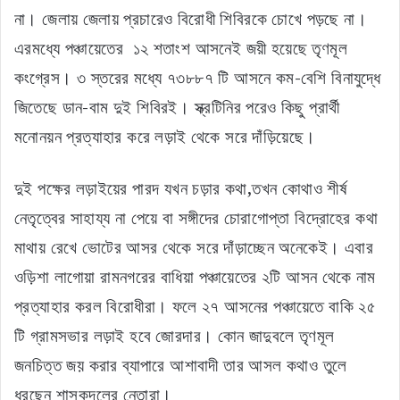
না। জেলায় জেলায় প্রচারেও বিরোধী শিবিরকে চোখে পড়ছে না।
এরমধ্যে পঞ্চায়েতের ১২ শতাংশ আসনেই জয়ী হয়েছে তৃণমূল
কংগ্রেস। ৩ স্তরের মধ্যে ৭৩৮৮৭ টি আসনে কম-বেশি বিনাযুদ্ধে
জিতেছে ডান-বাম দুই শিবিরই। স্ক্রটিনির পরেও কিছু প্রার্থী
মনোনয়ন প্রত্যাহার করে লড়াই থেকে সরে দাঁড়িয়েছে।
দুই পক্ষের লড়াইয়ের পারদ যখন চড়ার কথা,তখন কোথাও শীর্ষ
নেতৃত্বের সাহায্য না পেয়ে বা সঙ্গীদের চোরাগোপ্তা বিদ্রোহের কথা
মাথায় রেখে ভোটের আসর থেকে সরে দাঁড়াচ্ছেন অনেকেই। এবার
ওড়িশা লাগোয়া রামনগরের বাধিয়া পঞ্চায়েতের ২টি আসন থেকে নাম
প্রত্যাহার করল বিরোধীরা। ফলে ২৭ আসনের পঞ্চায়েতে বাকি ২৫
টি গ্রামসভার লড়াই হবে জোরদার। কোন জাদুবলে তৃণমূল
জনচিত্ত জয় করার ব্যাপারে আশাবাদী তার আসল কথাও তুলে
ধরছেন শাসকদলের নেতারা।