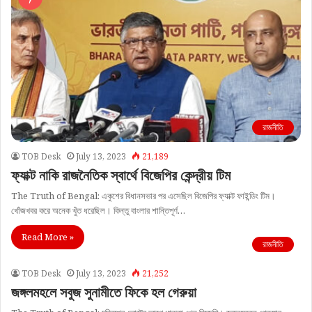
রাজনীতি
TOB Desk
July 13, 2023
21,189
ফ্যাক্ট নাকি রাজনৈতিক স্বার্থে বিজেপির কেন্দ্রীয় টিম
The Truth of Bengal: একুশের বিধানসভার পর এসেছিল বিজেপির ফ্যাক্ট ফাইন্ডিং টিম।
খোঁজখবর করে অনেক খুঁত ধরেছিল। কিন্তু বাংলার শান্তিপূর্ণ…
Read More »
রাজনীতি
TOB Desk
July 13, 2023
21,252
জঙ্গলমহলে সবুজ সুনামীতে ফিকে হল গেরুয়া