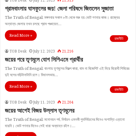
TOB Desk
July 12, 2023
21,313
গ্রামবাংলায় ঘাসফুলের জয়! জেলা পরিষদে জিতলেন সুজাতা
The Truth of Bengal: মঙ্গলবার সকাল ৮টা থেকে শুরু হয় ভোট গণনার কাজ। রাজ্যের
অন্যান্য জেলায় তখন চলছে গ্রাম পঞ্চায়েত…
Read More »
রাজনীতি
TOB Desk
July 12, 2023
21,216
জয়ের পরে তৃণমূলে যোগ সিপিএমে প্রার্থীর
The Truth of Bengal: বাংলায় তৃণমূলের বিকল্প কারা, বাম না বিজেপি? এই নিয়ে বিরোধী শিবিরের
দুই দলের দড়িটানাটানি চলে। বিধানসভায়…
Read More »
রাজনীতি
TOB Desk
July 11, 2023
21,204
জয়ের আগেই বিজয় উল্লাস তৃণমূলের
The Truth of Bengal: মনোনয়ন পর্ব, নির্বাচন এমনকী পুনর্নির্বাচনের দিনেও অশান্তি এড়ানো
যায়নি। ভোট গণনার দিনেও সেই ধারা অব্যাহত রইল।…