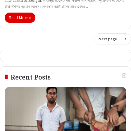
The Truth of Bengal: গণতন্ত্রের মহোত্সবে ওঁরা দীর্ঘদিন অংশ নিচ্ছেন।স্বাধীনতার পর থেকেই
তাঁরা অধিকার প্রয়োগ করছেন।দেশরক্ষার লড়াই তাঁদের চোখে এখনও…
Read More »
Next page
Recent Posts