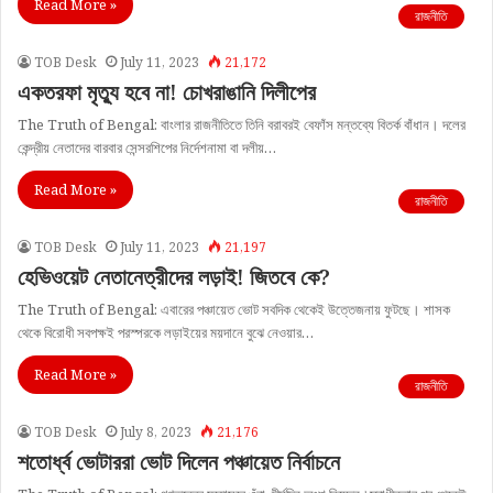
Read More »
রাজনীতি
TOB Desk
July 11, 2023
21,172
একতরফা মৃত্যু হবে না! চোখরাঙানি দিলীপের
The Truth of Bengal: বাংলার রাজনীতিতে তিনি বরাবরই বেফাঁস মন্তব্যে বিতর্ক বাঁধান। দলের
কেন্দ্রীয় নেতাদের বারবার সেন্সরশিপের নির্দেশনামা বা দলীয়…
Read More »
রাজনীতি
TOB Desk
July 11, 2023
21,197
হেভিওয়েট নেতানেত্রীদের লড়াই! জিতবে কে?
The Truth of Bengal: এবারের পঞ্চায়েত ভোট সবদিক থেকেই উত্তেজনায় ফুটছে। শাসক
থেকে বিরোধী সবপক্ষই পরস্পরকে লড়াইয়ের ময়দানে বুঝে নেওয়ার…
Read More »
রাজনীতি
TOB Desk
July 8, 2023
21,176
শতোর্ধ্ব ভোটাররা ভোট দিলেন পঞ্চায়েত নির্বাচনে