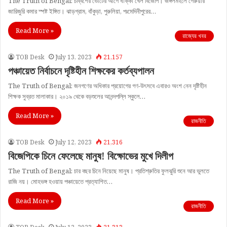
The Truth of Bengal: চব্বিশের ভোটের আগে ধাক্কা খেল বিজেপি। জঙ্গলমহলে গেরুয়ার
জারিজুরি কমার স্পষ্ট ইঙ্গিত। ঝাড়গ্রাম, বাঁকুড়া, পুরুলিয়া, পঃমেদিনীপুরের…
Read More »
রাজ্যের খবর
TOB Desk
July 13, 2023
21,157
পঞ্চায়েত নির্বাচনে দৃষ্টিহীন শিক্ষকের কর্তব্যপালন
The Truth of Bengal: জনগণের অধিকার প্রয়োগের গণ-উৎসবে এবারও অংশ নেন দৃষ্টিহীন
শিক্ষক সুব্রত মালাকার। ২০১৯ থেকে বড়শুলের আনন্দপল্লি স্কুলে…
Read More »
রাজনীতি
TOB Desk
July 12, 2023
21,316
বিজেপিকে চিনে ফেলেছে মানুষ! বিক্ষোভের মুখে দিলীপ
The Truth of Bengal: চার বছর চিনে নিয়েছে মানুষ। প্রতিশ্রুতির ফুলঝুরি শুনে আর ভুলতে
রাজি নয়। মোহভঙ্গ হওয়ায় পঞ্চায়েতে প্রত্যাশিত…
Read More »
রাজনীতি