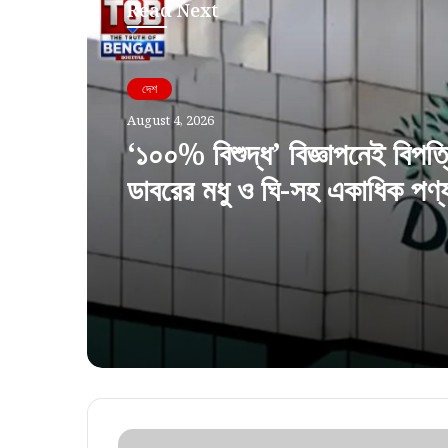
Read Next
দেশ
দেশ
August 4, 2026
August 4, 2026
‘আমরা আলাদা!’ তসলিমা নাসরিনে
অভিযোগ ওড়ালেন অভিজিৎ
‘১০০% বিশুদ্ধ’ বিজ্ঞাপনেই বিপত্
ডাবরের মধু ও ঘি-সহ একাধিক পণ্য
করল কেন্দ্র