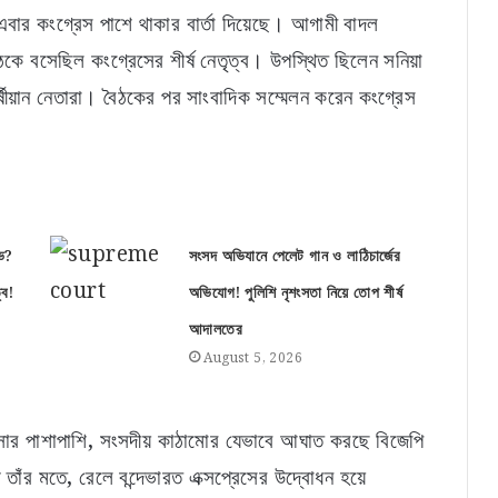
 এবার কংগ্রেস পাশে থাকার বার্তা দিয়েছে। আগামী বাদল
ে বসেছিল কংগ্রেসের শীর্ষ নেতৃত্ব। উপস্থিত ছিলেন সনিয়া
হ বর্ষীয়ান নেতারা। বৈঠকের পর সাংবাদিক সম্মেলন করেন কংগ্রেস
ভ?
সংসদ অভিযানে পেলেট গান ও লাঠিচার্জের
্ব!
অভিযোগ! পুলিশি নৃশংসতা নিয়ে তোপ শীর্ষ
আদালতের
August 5, 2026
‘১০০% বিশুদ্ধ’ বিজ্ঞাপনেই বিপত্তি! ডাবরের মধু ও ঘি-
সহ একাধিক পণ্য নিষিদ্ধ করল কেন্দ্র
ংসার পাশাপাশি, সংসদীয় কাঠামোর যেভাবে আঘাত করছে বিজেপি
তাঁর মতে, রেলে বন্দেভারত এক্সপ্রেসের উদ্বোধন হয়ে