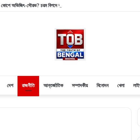
োপে অভিজিৎ-সৌরভ? চরম বিপদে ককরোচ জনতা পার্টির শীর্ষ নেতৃত্ব!
দেশ
রাজনীতি
আন্তর্জাতিক
সম্পাদকীয়
বিনোদন
খেলা
লাই