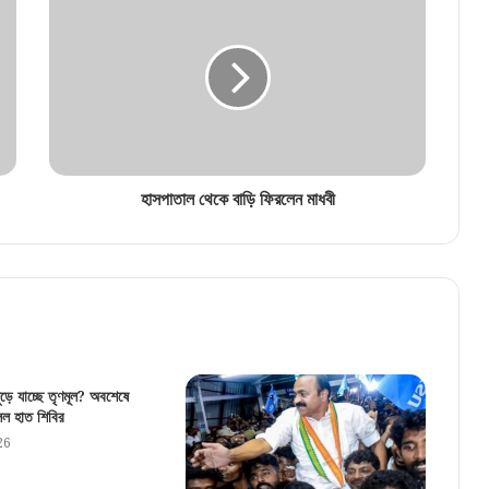
ঝাড়খণ্ড পুলিশের বড় সাফল্য: ১৫ লাখি মদনসহ বঙ্গ
ব্রিগেডের তিন শীর্ষ মাওবাদী গ্রেফতার
‘১০০% বিশুদ্ধ’ বিজ্ঞাপনেই বিপত্তি! ডাবরের মধু ও ঘি-
সহ একাধিক পণ্য নিষিদ্ধ করল কেন্দ্র
হাসপাতাল থেকে বাড়ি ফিরলেন মাধবী
‘আমরা আলাদা!’ তসলিমা নাসরিনের অভিযোগ ওড়ালেন
অভিজিৎ
এনসিপিআই না এবার সরাসরি বিজেপিতে? মঙ্গলে শুভেন্দুর
সঙ্গে বৈঠকের পরই সুদীপ-কাকলিদের ভবিষ্যৎ চূড়ান্ত!
ুড়ে যাচ্ছে তৃণমূল? অবশেষে
বিজেপির ৩০ বছরের দুর্গে ধস! বাঁকিপুরে ঐতিহাসিক জয়
ুলল হাত শিবির
প্রশান্ত কিশোরের
26