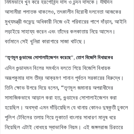
নির্মমভাবে খুন করে হরগোবিন্দ দাস ও চন্দন দাসকে। দীর্ঘদিন
আসামীরা পলাতক থাকলেও, তৎকালীন বিরোধী দলনেতা আজকের
মুখ্যমন্ত্রী শুভেন্দু অধিকারী নিজে ওই পরিবারের পাশে দাঁড়ান, আইনি
লড়াইয়ে সাহায্য করেন এবং তাঁদের কলকাতায় নিয়ে আসেন।
বর্তমানে সেই খুনিরা কারাগারে সাজা খাটছে।
“তৃণমূল গুন্ডাদের সোশালাইজেশন করেছে”, তোপ বিজেপি বিধায়কের
এদিন গুন্ডাদমন বিলের সমর্থনে বলতে গিয়ে বিজেপি বিধায়ক
অরূপকুমার দাস তীব্র আক্রমণ শানান পূর্বতন সরকারের বিরুদ্ধে।
তিনি ক্ষোভ উগরে দিয়ে বলেন, “তৃণমূল জমানায় অপরাধীদের
সামাজিকভাবে আড়াল করা হত, গুন্ডাদের সোশালাইজেশন করা
হয়েছিল। অবস্থা এমন দাঁড়িয়েছিল যে থানায় কোনও দুষ্কৃতী ঢুকলে
পুলিশ টেবিলের তলায় গিয়ে লুকাত! বাংলার সাধারণ মানুষ ধরে
নিয়েছিল এটাই বোধহয় স্বাভাবিক নিয়ম। এই জঙ্গলরাজ চিরতরে