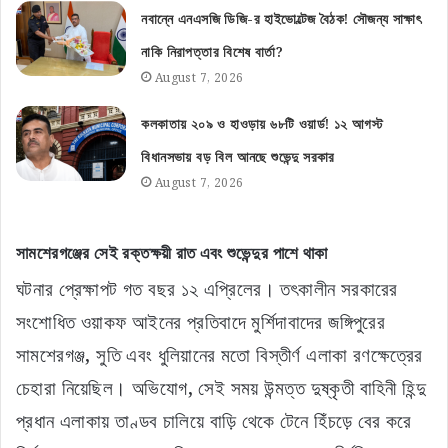
নবান্নে এনএসজি ডিজি-র হাইভোল্টেজ বৈঠক! সৌজন্য সাক্ষাৎ
নাকি নিরাপত্তার বিশেষ বার্তা?
August 7, 2026
কলকাতায় ২০৯ ও হাওড়ায় ৬৮টি ওয়ার্ড! ১২ আগস্ট
বিধানসভায় বড় বিল আনছে শুভেন্দু সরকার
August 7, 2026
সামশেরগঞ্জের সেই রক্তক্ষয়ী রাত এবং শুভেন্দুর পাশে থাকা
ঘটনার প্রেক্ষাপট গত বছর ১২ এপ্রিলের। তৎকালীন সরকারের
সংশোধিত ওয়াকফ আইনের প্রতিবাদে মুর্শিদাবাদের জঙ্গিপুরের
সামশেরগঞ্জ, সুতি এবং ধুলিয়ানের মতো বিস্তীর্ণ এলাকা রণক্ষেত্রের
চেহারা নিয়েছিল। অভিযোগ, সেই সময় উন্মত্ত দুষ্কৃতী বাহিনী হিন্দু
প্রধান এলাকায় তাণ্ডব চালিয়ে বাড়ি থেকে টেনে হিঁচড়ে বের করে