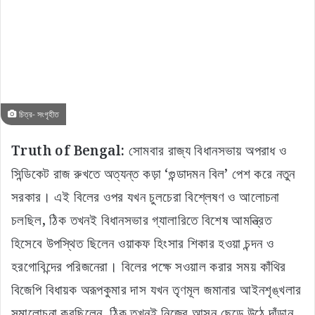
চিত্র- সংগৃহীত
Truth of Bengal:
সোমবার রাজ্য বিধানসভায় অপরাধ ও
সিন্ডিকেট রাজ রুখতে অত্যন্ত কড়া ‘গুন্ডাদমন বিল’ পেশ করে নতুন
সরকার। এই বিলের ওপর যখন চুলচেরা বিশ্লেষণ ও আলোচনা
চলছিল, ঠিক তখনই বিধানসভার গ্যালারিতে বিশেষ আমন্ত্রিত
হিসেবে উপস্থিত ছিলেন ওয়াকফ হিংসার শিকার হওয়া চন্দন ও
হরগোবিন্দের পরিজনেরা। বিলের পক্ষে সওয়াল করার সময় কাঁথির
বিজেপি বিধায়ক অরূপকুমার দাস যখন তৃণমূল জমানার আইনশৃঙ্খলার
সমালোচনা করছিলেন, ঠিক তখনই নিজের আসন ছেড়ে উঠে দাঁড়ান