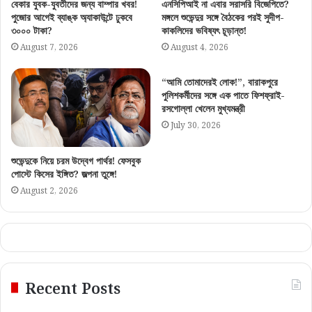
বেকার যুবক-যুবতীদের জন্য বাম্পার খবর!
এনসিপিআই না এবার সরাসরি বিজেপিতে?
পুজোর আগেই ব্যাঙ্ক অ্যাকাউন্টে ঢুকবে
মঙ্গলে শুভেন্দুর সঙ্গে বৈঠকের পরই সুদীপ-
৩০০০ টাকা?
কাকলিদের ভবিষ্যৎ চূড়ান্ত!
August 7, 2026
August 4, 2026
“আমি তোমাদেরই লোক!”, বারাকপুরে
পুলিশকর্মীদের সঙ্গে এক পাতে ফিশফ্রাই-
রসগোল্লা খেলেন মুখ্যমন্ত্রী
July 30, 2026
শুভেন্দুকে নিয়ে চরম উদ্বেগ পার্থর! ফেসবুক
পোস্টে কিসের ইঙ্গিত? জল্পনা তুঙ্গে!
August 2, 2026
Recent Posts