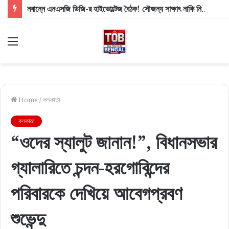
নবান্নে এনএসজি ডিজি-র হাইভোল্টেজ বৈঠক! সৌজন্য সাক্ষাৎ নাকি নিরাপত্তার বিশেষ বার্তা?
Menu
Home
/
কলকাতা
কলকাতা
“ওদের স্যালুট জানান!”, বিধানসভার
গ্যালারিতে চন্দন-হরগোবিন্দের
পরিবারকে দেখিয়ে আবেগপ্রবণ
শুভেন্দু