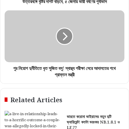
উত্তরবঙ্গে বৃষ্টির দাপট বাড়বে, ৫ জেলায় ভারী বর্ষণের পূর্বাভাস
পুর নিয়োগ দুর্নীতিতে ধৃত সুজিত বসু! স্বাস্থ্য পরীক্ষা সেরে আদালতের পথে
প্রাক্তন মন্ত্রী
Related Articles
ভারতে করোনা ভাইরাসের নতুন দুটি
ভ্যারিয়েন্ট! কতটা ভয়ংকর NB.1.8.1 ও
LF.7?