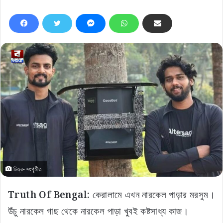
চিত্র- সংগৃহীত
Truth Of Bengal:
কেরালামে এখন নারকেল পাড়ার মরসুম।
উঁচু নারকেল গাছ থেকে নারকেল পাড়া খুবই কষ্টসাধ্য কাজ।