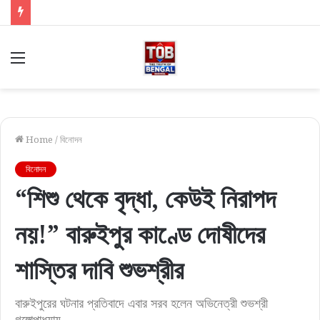
Menu
Home
/
বিনোদন
বিনোদন
“শিশু থেকে বৃদ্ধা, কেউই নিরাপদ
নয়!” বারুইপুর কাণ্ডে দোষীদের
শাস্তির দাবি শুভশ্রীর
বারুইপুরের ঘটনার প্রতিবাদে এবার সরব হলেন অভিনেত্রী শুভশ্রী
গঙ্গোপাধ্যায়