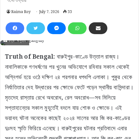
Raima Roy
July 7, 2026
33
চিত্র- সংগৃহীত
Truth of Bengal:
বারুইপুর-কাণ্ডে উত্তাল রাজ্য।
নাবালিকাকে গণধর্ষণের পর খুনের অভিযোগে রবিবার সকাল থেকেই
অগ্নিগর্ভ হয়ে ওঠে দক্ষিণ ২৪ পরগনার ধপধপি এলাকা। পুকুর থেকে
নির্যাতিতার দেহ উদ্ধারের পর ক্ষোভে ফেটে পড়েন স্থানীয় বাসিন্দারা।
মৃতদেহ রাস্তায় রেখে অবরোধ, রেল অবরোধ—সব মিলিয়ে
সপ্তাহান্তের সকাল মুহূর্তেই বদলে যায় শোক ও ক্ষোভে। এই
ভয়াবহ ঘটনা অনেকের কাছেই ২০২৪ সালের আর জি কর-কাণ্ডের
দুঃসহ স্মৃতি ফিরিয়ে এনেছে। বারুইপুরের ঘটনার প্রতিবাদে এবার
সরব হলেন অভিনেত্রী শুভশ্রী গঙ্গোপাধ্যায়। আর জি কর-কাণ্ডের