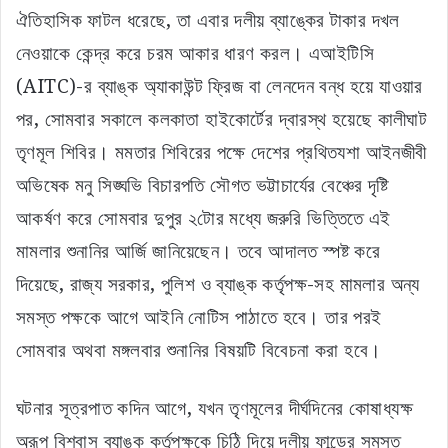
ঐতিহাসিক ফাটল ধরেছে, তা এবার দলীয় ব্যাঙ্কের টাকার দখল
নেওয়াকে কেন্দ্র করে চরম আকার ধারণ করল। এআইটিসি
(AITC)-র ব্যাঙ্ক অ্যাকাউন্ট ফ্রিজ বা লেনদেন বন্ধ হয়ে যাওয়ার
পর, সোমবার সকালে কলকাতা হাইকোর্টের দ্বারস্থ হয়েছে কালীঘাট
তৃণমূল শিবির। মমতার শিবিরের পক্ষে দেশের প্রথিতযশা আইনজীবী
অভিষেক মনু সিঙ্ঘভি বিচারপতি সৌগত ভট্টাচার্যের বেঞ্চের দৃষ্টি
আকর্ষণ করে সোমবার দুপুর ২টোর মধ্যে জরুরি ভিত্তিতে এই
মামলার শুনানির আর্জি জানিয়েছেন। তবে আদালত স্পষ্ট করে
দিয়েছে, রাজ্য সরকার, পুলিশ ও ব্যাঙ্ক কর্তৃপক্ষ-সহ মামলার অন্য
সমস্ত পক্ষকে আগে আইনি নোটিস পাঠাতে হবে। তার পরই
সোমবার অথবা মঙ্গলবার শুনানির বিষয়টি বিবেচনা করা হবে।
ঘটনার সূত্রপাত কদিন আগে, যখন তৃণমূলের দীর্ঘদিনের কোষাধ্যক্ষ
অরূপ বিশ্বাস ব্যাঙ্ক কর্তৃপক্ষকে চিঠি দিয়ে দলীয় ফান্ডের সমস্ত