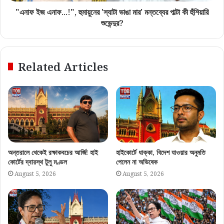
"এনাফ ইজ এনাফ...!", হুমায়ুনের 'স্যাটা ভাঙা মার' মন্তব্যের পাল্টা কী হুঁশিয়ারি
শুভেন্দুর?
Related Articles
অন্তরালে থেকেই রক্ষাকবচের আর্জি! হাই
হাইকোর্টে ধাক্কা, বিদেশ যাওয়ার অনুমতি
কোর্টের দ্বারস্থ টুলু মণ্ডল
পেলেন না অভিষেক
August 5, 2026
August 5, 2026