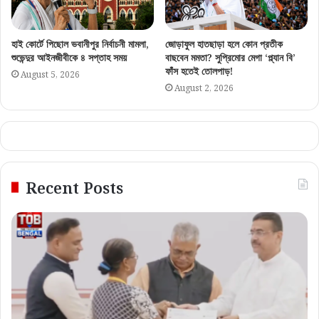
হাই কোর্টে পিছোল ভবানীপুর নির্বাচনী মামলা,
জোড়াফুল হাতছাড়া হলে কোন প্রতীক
শুভেন্দুর আইনজীবীকে ৪ সপ্তাহ সময়
বাছবেন মমতা? সুপ্রিমোর মেগা ‘প্ল্যান বি’
ফাঁস হতেই তোলপাড়!
August 5, 2026
August 2, 2026
Recent Posts