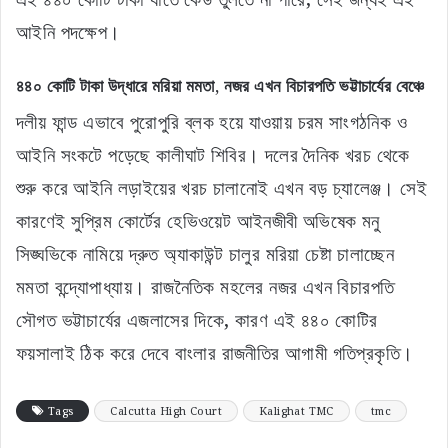
আইনি পদক্ষেপ।
৪৪০ কোটি টাকা উদ্ধারে মরিয়া মমতা, নজর এখন বিচারপতি ভট্টাচার্যের বেঞ্চে
দলীয় ফান্ড এভাবে পুরোপুরি ব্লক হয়ে যাওয়ায় চরম সাংগঠনিক ও
আইনি সংকটে পড়েছে কালীঘাট শিবির। দলের দৈনিক খরচ থেকে
শুরু করে আইনি লড়াইয়ের খরচ চালানোই এখন বড় চ্যালেঞ্জ। সেই
কারণেই সুপ্রিম কোর্টের হেভিওয়েট আইনজীবী অভিষেক মনু
সিঙ্ঘভিকে নামিয়ে দ্রুত অ্যাকাউন্ট চালুর মরিয়া চেষ্টা চালাচ্ছেন
মমতা বন্দ্যোপাধ্যায়। রাজনৈতিক মহলের নজর এখন বিচারপতি
সৌগত ভট্টাচার্যের এজলাসের দিকে, কারণ এই ৪৪০ কোটির
ফয়সালাই ঠিক করে দেবে বাংলার রাজনীতির আগামী গতিপ্রকৃতি।
Tags
Calcutta High Court
Kalighat TMC
tmc