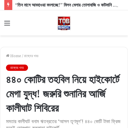
“তিন মাসে আবহাওয়া বদলাচ্ছে!” মিলন মেলায় তোলাবাজি ও কাটমানি নিয়ে কড়া হুঙ্কার মুখ্যমন্ত্রীর
Menu
Home
/
রাজ্যের খবর
রাজ্যের খবর
৪৪০ কোটির তহবিল নিয়ে হাইকোর্টে
মেগা যুদ্ধ! জরুরি শুনানির আর্জি
কালীঘাট শিবিরের
মমতার কালীঘাট বনাম ঋতব্রতের ‘আসল তৃণমূল’! ৪৪০ কোটি টাকা ফ্রিজ
হতেই তোলপাড় কলকাতা হাইকোর্ট