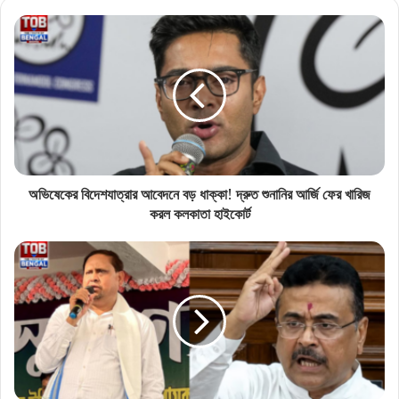
অভিষেকের বিদেশযাত্রার আবেদনে বড় ধাক্কা! দ্রুত শুনানির আর্জি ফের খারিজ
করল কলকাতা হাইকোর্ট