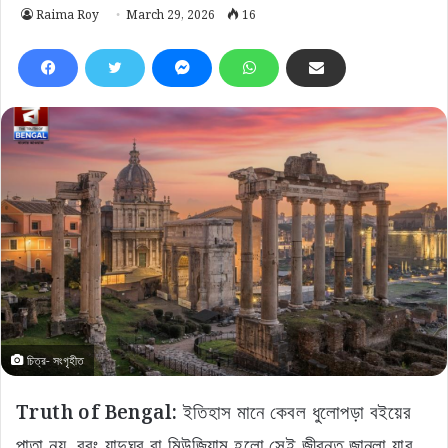
Raima Roy
March 29, 2026
16
চিত্র- সংগৃহীত
Truth of Bengal:
ইতিহাস মানে কেবল ধুলোপড়া বইয়ের
পাতা নয়,
বরং যাদুঘর বা মিউজিয়াম হলো সেই জীবন্ত জানলা যার