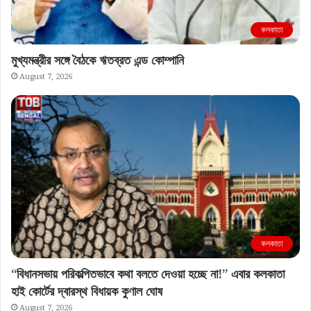
কলকাতা
মুখ্যমন্ত্রীর সঙ্গে বৈঠকে ঋতব্রত এন্ড কোম্পানি
August 7, 2026
কলকাতা
“বিধানসভায় পরিকল্পিতভাবে কথা বলতে দেওয়া হচ্ছে না!” এবার কলকাতা
হাই কোর্টের দ্বারস্থ বিধায়ক কুণাল ঘোষ
August 7, 2026