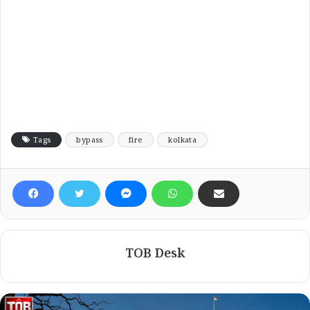
Tags
bypass
fire
kolkata
TOB Desk