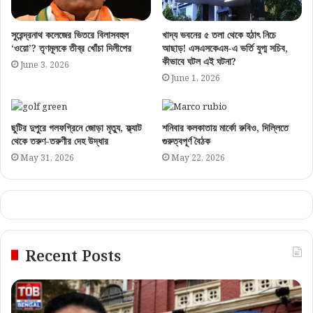
সুরেন্দ্রনাথ কলেজের ভিতরে বিলাসবহুল
খাদ্য ভবনের ৫ তলা থেকে হঠাৎ নিচে
‘ওয়ো’? তৃণমূলকে তীব্র খোঁচা দিলীপের
আছাড়! এসএসকেএম-এ ভর্তি যুগ্ম সচিব,
কীভাবে ঘটল এই ঘটনা?
June 3, 2026
June 1, 2026
ছুটির দুপুরে গলফগ্রিনে জোড়া মৃত্যু, ফ্ল্যাট
শনিবার কলকাতায় মার্কো রুবিও, দিল্লিতে
থেকে তরুণ-তরুণীর দেহ উদ্ধার
গুরুত্বপূর্ণ বৈঠক
May 31, 2026
May 22, 2026
Recent Posts