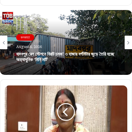
কলকাতা
কলকাতা
August 8, 2026
August 8, 2026
যাদবপুর রেল স্টেশনে বিরাট চমক! ৩ হাজার বর্গমিটার জুড়ে তৈরি হচ্ছে
অত্যাধুনিক ‘মিনি মার্ট’
ডিএ বৃদ্ধি থেকে ইনক্রিমেন্ট, রাজ্য সরকারি কর্মীদের জন্য একগুচ্ছ
সুসংবাদ