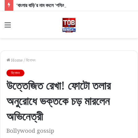
‘বাংলার বাড়ি’র নাম বদলে ‘পশ্চিমবঙ্গ আবাস’, দ্বিতীয় কিস্তির টাকা পেলেন প্রায় ১০ লক্ষ উপভোক্তা
Menu
Home
/
বিনোদন
বিনোদন
উত্তেজিত রেখা! ফোটো তলার
অনুরোধে ভক্তকে চড় মারলেন
অভিনেত্রী
Bollywood gossip