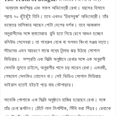
অন্যতম জনপ্রিয় এবং সফল অভিনেত্রী রেখা। বয়সের হিসাবে
প্রায় ৭০ ছুঁইছুঁই তিনি। তবে এখনও ‘চিরসবুজ’ অভিনেত্রী। তাঁর
ভক্তের তালিকায় আছেন গোটা দেশের দর্শক। তবে আজকাল
অনুরাগীদের সঙ্গে ক্যামেরায় বন্দি হতে গিয়ে রেগে আগুন হচ্ছেন
বলিউড সেলেবরা। তা শাহরুখ হোক বা সলমন কিংবা সঞ্জয় দত্ত।
স্টারদের এমন আচরণে মাঝে মধ্যে নিন্দার ঝড় উঠছে সোশাল
মিডিয়ায়। সম্প্রতি এক ফিল্মি অনুষ্ঠানে রেখার সঙ্গে এক অনুরাগী
সেলফি তুলতে চাইলে, অনুরাগীর গালে চড় মারেন রেখা। এমনকী,
শেষমেশ সেলফিও তোলেন না। সেই ভিডিও সোশাল মিডিয়ায়
ভাইরাল হতেই হইচই পড়ে যায় নেটপাড়ায়।
সাবেকি পোশাকে এক ফিল্মি অনুষ্ঠানে হাজির হয়েছেন রেখা। সঙ্গে
তাঁর চেনা রূপটান। ঠোঁটে লাল লিপস্টিক, সিঁথি ভরা সিঁদুর। রেখাকে