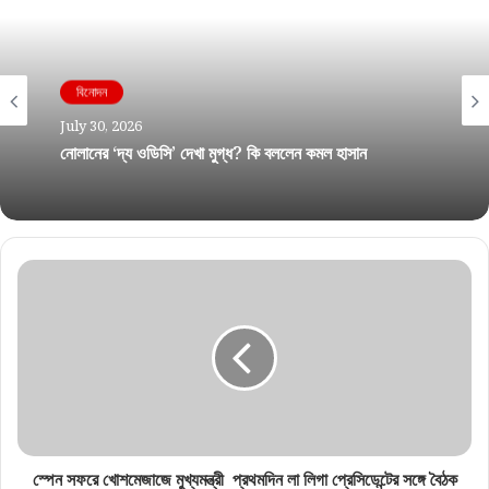
বিনোদন
বিনোদন
July 29, 2026
July 30, 2026
মেলবোর্নের মঞ্চে দেশের পতাকা তুলবেন রেখা! বিশেষ সম্মানে ভূষিত
কালজয়ী অভিনেত্রী
নোলানের ‘দ্য ওডিসি’ দেখা মুগ্ধ? কি বললেন কমল হাসান
স্পেন সফরে খোশমেজাজে মুখ্যমন্ত্রী প্রথমদিন লা লিগা প্রেসিডেন্টের সঙ্গে বৈঠক