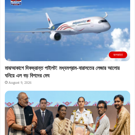
কলকাতা
মাঝআকাশে দিকভ্রান্ত পাইলট! মধ্যমগ্রাম-বারাসতের লেজার আলোয়
ঘনিয়ে এল বড় বিপদের মেঘ
August 9, 2026