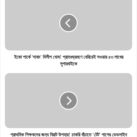
ইকো পার্কে ‘দাবাং’ দিলীপ ঘোষ! প্রাতঃভ্রমণে বেরিয়েই সওয়ার ৫৩ লাখের
সুপারবাইকে
প্রাথমিক শিক্ষকদের জন্য বিরাট উপহার! চাকরি বাঁচাতে ‘টেট’ পাশের ডেডলাইন