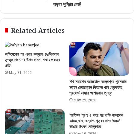
বাড়াল সুপ্রিম কোর্ট
Related Articles
অভিষেকের পর এবার কল্যাণ! চণ্ডীতলায়
তৃণমূল সাংসদের উপর হামলা,মাথায় গুরুতর
চোট
May 31, 2026
নথি সরানোর অভিযোগে ভদ্রেশ্বর পুরসভার
ভাইস চেয়ারম্যান ফিরোজ খান গ্রেফতার,
পুরবোর্ড ভাঙার আশঙ্কায় তৃণমূল
May 29, 2026
প্রতিজ্ঞা পূরণ! ৫ বছর পর দাড়ি কামালেন
আচ্ছেলাল, কল্যাণ-পুত্রর হারে ‘দম্ভ’
ভাঙার উৎসব কোন্নগরে
May 10, 2026