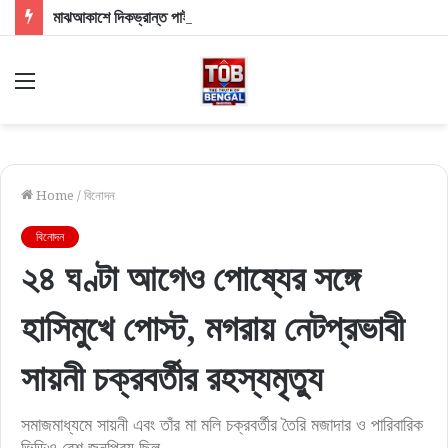
মাঝআকাশে দিকভ্রান্ত পাইলট! মধ্যমগ্রাম-বারাসতের লেজার আলোয় ঘনিয়ে এল বড় বিপদের মেঘ
Menu
Home
/
বিনোদন
বিনোদন
২৪ ঘণ্টা আগেও পোষ্যের সঙ্গে
হাসিমুখে পোস্ট, মগরায় নেটপ্রভাবী
সায়নী চক্রবর্তীর রহস্যমৃত্যু
সমাজমাধ্যমে সায়নী এবং তাঁর মা মলি চক্রবর্তীর তৈরি মজাদার ও পারিবারিক
ভিডিও বেশ জনপ্রিয় ছিল