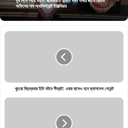
ঘুষ নিতে গিয়ে ফাঁদে! জামবনিতে দুর্নীতি দমন শাখার জালে বিডিও
অফিসের সাব অ্যাসিস্ট্যান্ট ইঞ্জিনিয়ার
খুচরো বিড়ম্বনার ইতি ঘটবে শীঘ্রই! এবার বাসেও হবে ক্যাশলেস পেমেন্ট