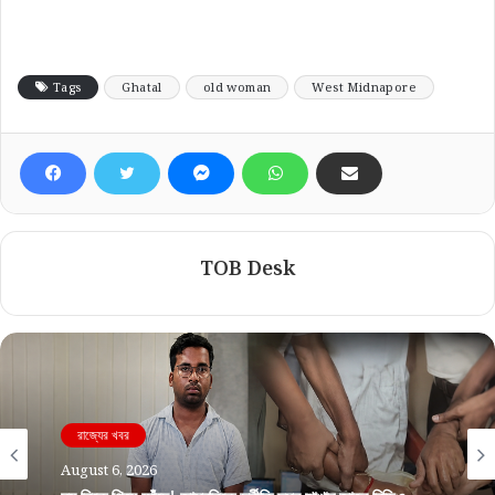
Tags
Ghatal
old woman
West Midnapore
TOB Desk
রাজ্যের খবর
August 6, 2026