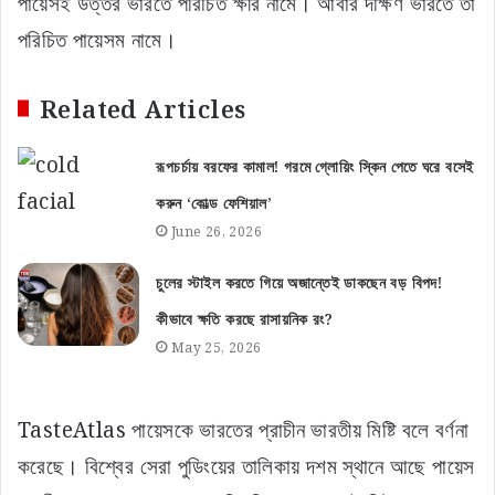
পায়েসই উত্তর ভারতে পরিচিত ক্ষীর নামে। আবার দক্ষিণ ভারতে তা
পরিচিত পায়েসম নামে।
Related Articles
রূপচর্চায় বরফের কামাল! গরমে গ্লোয়িং স্কিন পেতে ঘরে বসেই
করুন ‘কোল্ড ফেশিয়াল’
June 26, 2026
চুলের স্টাইল করতে গিয়ে অজান্তেই ডাকছেন বড় বিপদ!
কীভাবে ক্ষতি করছে রাসায়নিক রং?
May 25, 2026
TasteAtlas পায়েসকে ভারতের প্রাচীন ভারতীয় মিষ্টি বলে বর্ণনা
করেছে। বিশ্বের সেরা পুডিংয়ের তালিকায় দশম স্থানে আছে পায়েস