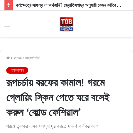
কর্মক্ষেত্রে সাফল্য না অর্থহানি? জ্যোতিষশাস্ত্র অনুযায়ী কেমন কাটবে আপনার দিনটি?
Menu
Home
/
লাইফস্টাইল
লাইফস্টাইল
রূপচর্চায় বরফের কামাল! গরমে
গ্লোয়িং স্কিন পেতে ঘরে বসেই
করুন ‘কোল্ড ফেশিয়াল’
গরমে ত্বকের এসব সমস্যা দূর করতে দারুণ কার্যকর বরফ