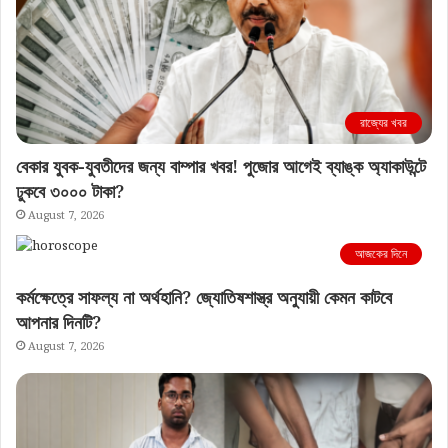
রাজ্যের খবর
বেকার যুবক-যুবতীদের জন্য বাম্পার খবর! পুজোর আগেই ব্যাঙ্ক অ্যাকাউন্টে
ঢুকবে ৩০০০ টাকা?
August 7, 2026
আজকের দিনে
কর্মক্ষেত্রে সাফল্য না অর্থহানি? জ্যোতিষশাস্ত্র অনুযায়ী কেমন কাটবে
আপনার দিনটি?
August 7, 2026