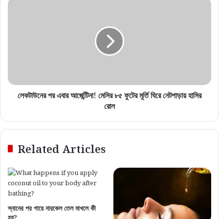
লেকটাউনের পর এবার আর্জেন্টিনা! মেসির ৮৫ ফুটের মূর্তি ঘিরে নেটপাড়ায় হাসির
রোল
Related Articles
স্নানের পর গায়ে নারকেল তেল মাখলে কী
হয়?