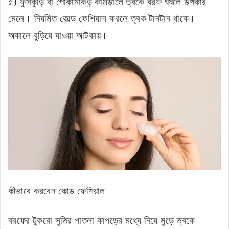
৫) ফুসকুড়ি বা পোকামাকড় কামড়ালে ত্বকে বরফ ঘষলে উপকার
মেলে। নিয়মিত কোল্ড ফেশিয়াল করলে ত্বক টানটান থাকে।
অকালে বুড়িয়ে যাওয়া আটকায়।
কীভাবে করবেন কোল্ড ফেশিয়াল
বরফের টুকরো সুতির পাতলা কাপড়ের মধ্যে নিয়ে মুড়ে ত্বকে