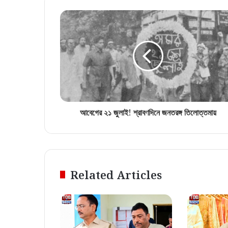
আবেগের ২১ জুলাই! শ্রাবণদিনে জনতরঙ্গ তিলোত্তমায়
Related Articles