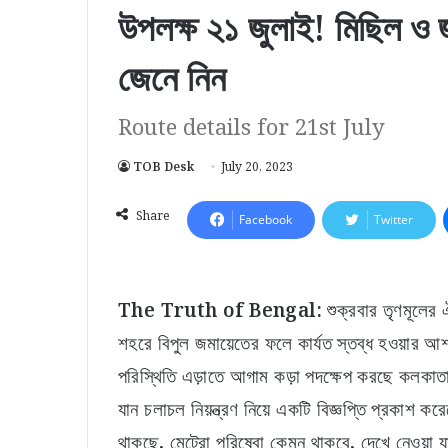
উপলক্ষ ২১ জুলাই! মিছিল ও
জেনে নিন
Route details for 21st July
TOB Desk
July 20, 2023
Share
Facebook
Twitter
The Truth of Bengal:
শুক্রবার তৃণমূলের
শহরে বিপুল জমায়েতের ফলে কার্যত স্তব্ধ হওয়ার
পরিস্থিতি এড়াতে আগাম কড়া পদক্ষেপ করছে কলকাতা 
যান চলাচল নিয়ন্ত্রণ নিয়ে একটি বিজ্ঞপ্তি প্রকাশ ক
থাকছে, মেট্রো পরিষেবা কেমন থাকবে, দেখে নেওয়া য