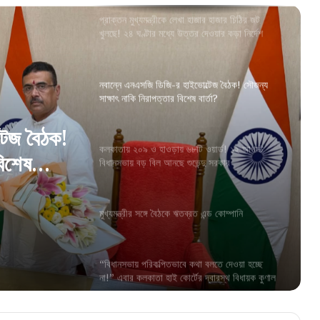
প্রাক্তন মুখ্যমন্ত্রীকে লেখা হাজার হাজার চিঠির জট
খুলছে! ২৪ ঘণ্টার মধ্যে উত্তর দেওয়ার কড়া নির্দেশ
স্বাস্থ্যমন্ত্রীর
নবান্নে এনএসজি ডিজি-র হাইভোল্টেজ বৈঠক! সৌজন্য
সাক্ষাৎ নাকি নিরাপত্তার বিশেষ বার্তা?
টেজ বৈঠক!
কলকাতায় ২০৯ ও হাওড়ায় ৬৮টি ওয়ার্ড! ১২ আগস্ট
বিশেষ
বিধানসভায় বড় বিল আনছে শুভেন্দু সরকার
মুখ্যমন্ত্রীর সঙ্গে বৈঠকে ঋতব্রত এন্ড কোম্পানি
“বিধানসভায় পরিকল্পিতভাবে কথা বলতে দেওয়া হচ্ছে
না!” এবার কলকাতা হাই কোর্টের দ্বারস্থ বিধায়ক কুণাল
ঘোষ