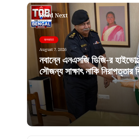
Read Next
কলকাতা
August 7, 2026
নবান্নে এনএসজি ডিজি-র হাইভোল্
সৌজন্য সাক্ষাৎ নাকি নিরাপত্তার 
বার্তা?