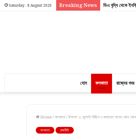
Breaking News
ডিএ বৃদ্ধি থেকে ইনক্র
Saturday , 8 August 2026
হোম
কলকাতা
রাজ্যের খবর
Home
/
কলকাতা
/
উপলক্ষ ২১ জুলাই! মিছিল ও জমায়েত পাবেন কোন কোন 
কলকাতা
রাজনীতি