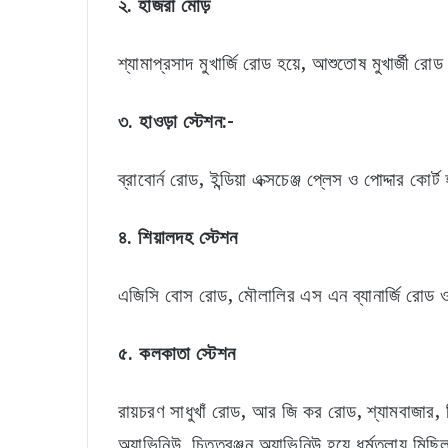
২. হাজরা মোড়
শ্যামাপ্রসাদ মুখার্জি রোড হয়ে, আশুতোষ মুখার্জী 
৩. হাওড়া স্টেশন:-
ব্রাবোর্ন রোড, ইন্ডিয়া এক্সচেঞ্জ প্লেস ও পোদ্দার কো
৪. শিয়ালদহ স্টেশন
এজিসি বোস রোড, মৌলালির এস এন ব্যানার্জি রোড 
৫. কলকাতা স্টেশন
রায়চরণ সাধুখাঁ রোড, আর জি কর রোড, শ্যামবাজার, বিধা
অ্যাভিনিউ, চিত্তরঞ্জন অ্যাভিনিউ হয়ে ধর্মতলায় মিছ