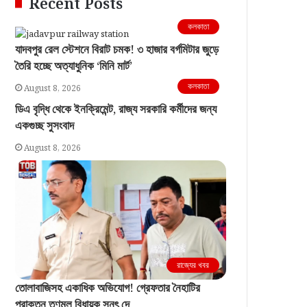
Recent Posts
কলকাতা
যাদবপুর রেল স্টেশনে বিরাট চমক! ৩ হাজার বর্গমিটার জুড়ে
তৈরি হচ্ছে অত্যাধুনিক ‘মিনি মার্ট’
কলকাতা
August 8, 2026
ডিএ বৃদ্ধি থেকে ইনক্রিমেন্ট, রাজ্য সরকারি কর্মীদের জন্য
একগুচ্ছ সুসংবাদ
August 8, 2026
রাজ্যের খবর
তোলাবাজিসহ একাধিক অভিযোগ! গ্রেফতার নৈহাটির
প্রাক্তন তৃণমূল বিধায়ক সনৎ দে