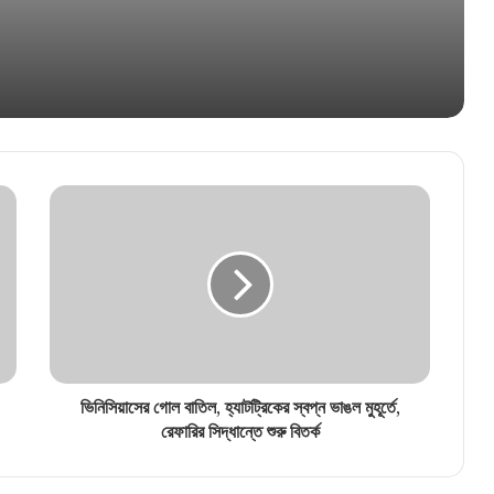
বিধানসভার ইতিহাসে নজির, প্রথমবার সাসপেন্ড মার্শাল
দেবব্রত মুখোপাধ্যায়
অন্তরালে থেকেই রক্ষাকবচের আর্জি! হাই কোর্টের
দ্বারস্থ টুলু মণ্ডল
ভিনিসিয়াসের গোল বাতিল, হ্যাটট্রিকের স্বপ্ন ভাঙল মুহূর্তে,
রেফারির সিদ্ধান্তে শুরু বিতর্ক