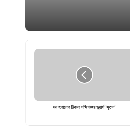
মন হারানোর ঠিকানা দক্ষিণবঙ্গর ডুয়ার্স 'সুতান'