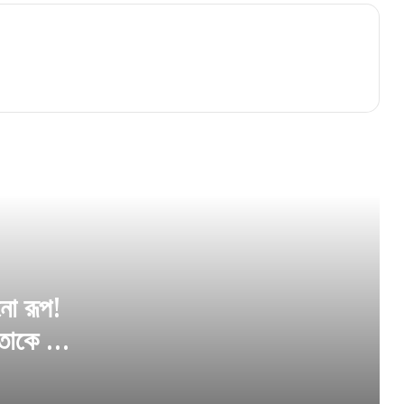
ফিরল ময়দানের এলিয়ট পার্কের পুরনো রূপ! টিনের বেড়া
সরিয়ে নাম না করে মমতাকে খোঁচা শুভেন্দুর
১২৫ দিনের কাজে ভুয়ো জব কার্ডের বিরুদ্ধে কড়া
অভিযান, অবৈধ চিহ্নিত ২১ লক্ষের বেশি কার্ড
মাঝরাস্তায় বিপদে পড়লেই ডায়াল ১০৭৩! নাগরিকদের
সুবিধার্থে কলকাতা পুলিশের বড় উদ্যোগ
নো রূপ!
তাকে খোঁচা
মার্লিন গ্রুপ ও সিএসজেসি-এর উদ্যোগে ‘মার্লিন
সিএসজেসি মিডিয়া ফুটবল টুর্নামেন্ট’