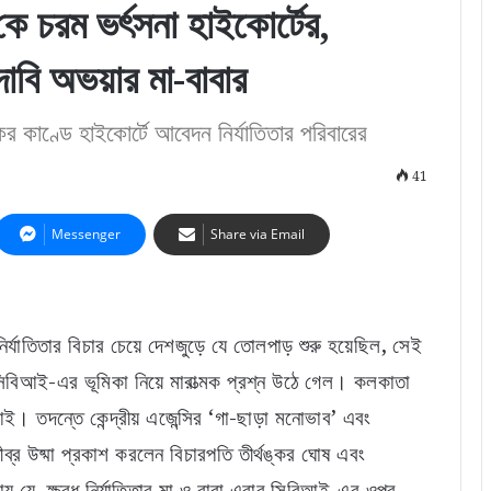
 চরম ভর্ৎসনা হাইকোর্টের,
বি অভয়ার মা-বাবার
াণ্ডে হাইকোর্টে আবেদন নির্যাতিতার পরিবারের
41
Messenger
Share via Email
্যাতিতার বিচার চেয়ে দেশজুড়ে যে তোলপাড় শুরু হয়েছিল, সেই
া সিবিআই-এর ভূমিকা নিয়ে মারাত্মক প্রশ্ন উঠে গেল। কলকাতা
ই। তদন্তে কেন্দ্রীয় এজেন্সির ‘গা-ছাড়া মনোভাব’ এবং
ব্র উষ্মা প্রকাশ করলেন বিচারপতি তীর্থঙ্কর ঘোষ এবং
য় যে, ক্ষুব্ধ নির্যাতিতার মা ও বাবা এবার সিবিআই-এর ওপর