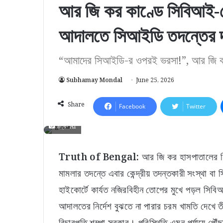
আর জি কর কাণ্ডে সিবিআই-কে
আদালতে সিআইডি তদন্তের দা
“আমাদের সিআইডি-র ওপরই ভরসা!”, আর জি কর ক
Subhamay Mondal
June 25, 2026
Share
Facebook
Twitter
চিত্র- AI
Truth of Bengal:
আর জি কর হাসপাতালের নির
মামলার তদন্তে এবার কেন্দ্রীয় তদন্তকারী সংস্থা ব
হাইকোর্টে কার্যত নজিরবিহীন তোপের মুখে পড়ল সিবিআ
আদালতের নির্দেশ বুঝতে না পারার চরম খামতি দেখে তী
বিচারপতি শম্পা সরকার। পরিস্থিতি এমন পর্যায়ে পৌঁছা