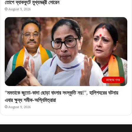
তোপে ব্যাকফুটে মুখ্যমন্ত্রী সোরেন
August 9, 2026
রাজ্যের খবর
“মমতাকে জুতো-কাদা ছোড়া বাংলার সংস্কৃতি নয়!”, হালিশহরের ঘটনায়
এবার ক্ষুব্ধ শমীক-অগ্নিমিত্রারা
August 9, 2026