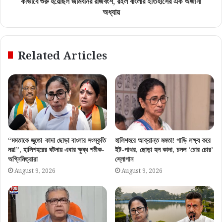
কীভাবে শুরু হয়েছিল জামবনির রাজবংশ, রইল বাংলার ইতিহাসের এক অজানা
অধ্যায়
Related Articles
“মমতাকে জুতো-কাদা ছোড়া বাংলার সংস্কৃতি
হালিশহরে আক্রান্ত মমতা! গাড়ি লক্ষ্য করে
নয়!”, হালিশহরের ঘটনায় এবার ক্ষুব্ধ শমীক-
ইট-পাথর, ছোড়া হল কাদা, চলল ‘চোর চোর’
অগ্নিমিত্রারা
স্লোগান
August 9, 2026
August 9, 2026