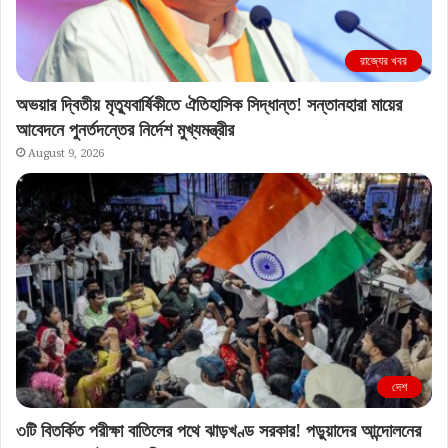
রাজ্যের খবর
অভয়ার দ্বিতীয় মৃত্যুবার্ষিকীতে ঐতিহাসিক সিদ্ধান্ত! সন্তানহারা মায়ের
আবেদনে পুনর্তদন্তের নির্দেশ মুখ্যমন্ত্রীর
August 9, 2026
দেশ
৩টি বিতর্কিত পরীক্ষা বাতিলের পথে ঝাড়খণ্ড সরকার! পড়ুয়াদের আন্দোলনের