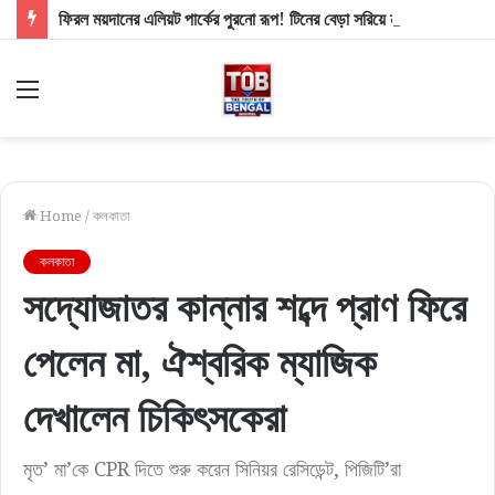
ফিরল ময়দানের এলিয়ট পার্কের পুরনো রূপ! টিনের বেড়া সরিয়ে নাম না করে মমতাকে খোঁচা শুভেন্দুর
Menu
Home
/
কলকাতা
কলকাতা
সদ্যোজাতর কান্নার শব্দে প্রাণ ফিরে
পেলেন মা, ঐশ্বরিক ম্যাজিক
দেখালেন চিকিৎসকেরা
মৃত’ মা’কে CPR দিতে শুরু করেন সিনিয়র রেসিডেন্ট, পিজিটি’রা