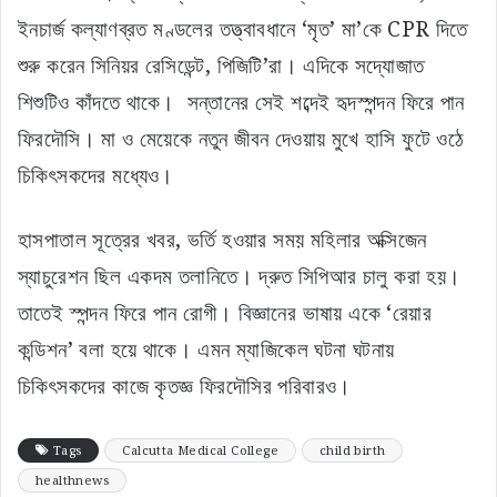
ইনচার্জ কল্যাণব্রত মণ্ডলের তত্ত্বাবধানে ‘মৃত’ মা’কে CPR দিতে
শুরু করেন সিনিয়র রেসিডেন্ট, পিজিটি’রা। এদিকে সদ্যোজাত
শিশুটিও কাঁদতে থাকে। সন্তানের সেই শব্দেই হৃদস্পন্দন ফিরে পান
ফিরদৌসি। মা ও মেয়েকে নতুন জীবন দেওয়ায় মুখে হাসি ফুটে ওঠে
চিকিৎসকদের মধ্যেও।
হাসপাতাল সূত্রের খবর, ভর্তি হওয়ার সময় মহিলার অক্সিজেন
স্যাচুরেশন ছিল একদম তলানিতে। দ্রুত সিপিআর চালু করা হয়।
তাতেই স্পন্দন ফিরে পান রোগী। বিজ্ঞানের ভাষায় একে ‘রেয়ার
কন্ডিশন’ বলা হয়ে থাকে। এমন ম্যাজিকেল ঘটনা ঘটনায়
চিকিৎসকদের কাজে কৃতজ্ঞ ফিরদৌসির পরিবারও।
Tags
Calcutta Medical College
child birth
healthnews