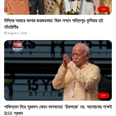
দেশ
দিল্লির দরবারে বাংলার জয়জয়কার! বিরল সম্মান শান্তিপুর-ফুলিয়ার দুই
তাঁতশিল্পীর
August 9, 2026
দেশ
পাকিস্তান নিয়ে সুরবদল মোহন ভাগবতের! ‘চিরশত্রু’ নয়, আলোচনার পক্ষেই
RSS প্রধান