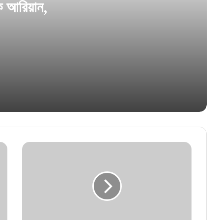
িক আরিয়ান,
মেলবোর্নের মঞ্চে দেশের পতাকা তুলবেন রেখা! বিশেষ
সম্মানে ভূষিত কালজয়ী অভিনেত্রী
বন্ধ শুটিং, কাঁধে চোট দক্ষিণী সুপারস্টার জুনিয়র এনটিআর
মুক্তির আগে ‘স্পাইডার-ম্যান’ ছবিতে সেন্সরের কাঁচি,
বাদ গেল চুম্বন দৃশ্য