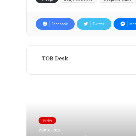
Facebook
Twitter
Mes
TOB Desk
Read Next
বিনোদন
July 31, 2026