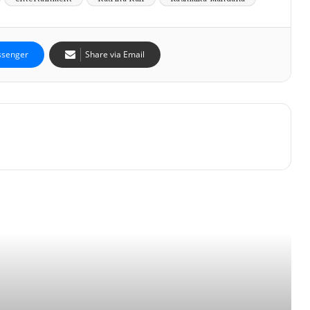
senger
Share via Email
অসমের বন্যাদুর্গতদের পাশে কার্তিক আরিয়ান, অনুদান ১
কোটি টাকা
“আমাকে অনেকটা হৃতিকের মতো দেখতে”, কঙ্গনার
‘অকর্মণ্য’ কটাক্ষের জবাবে বিস্ফোরক সিজেপির সৌরভ
নোলানের ‘দ্য ওডিসি’ দেখা মুগ্ধ? কি বললেন কমল
হাসান