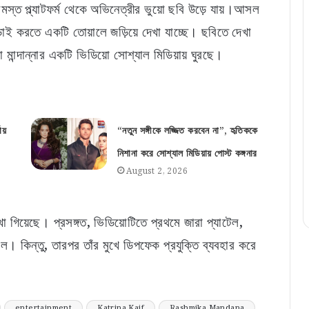
্ত প্ল্যাটফর্ম থেকে অভিনেত্রীর ভুয়ো ছবি উড়ে যায়।আসল
লড়াই করতে একটি তোয়ালে জড়িয়ে দেখা যাচ্ছে। ছবিতে দেখা
মান্দান্নার একটি ভিডিয়ো সোশ্যাল মিডিয়ায় ঘুরছে।
ায়
“নতুন সঙ্গীকে লজ্জিত করবেন না”, হৃতিককে
নিশানা করে সোশ্যাল মিডিয়ায় পোস্ট কঙ্গনার
August 2, 2026
া গিয়েছে। প্রসঙ্গত, ভিডিয়োটিতে প্রথমে জারা প্যাটেল,
ল। কিন্তু, তারপর তাঁর মুখে ডিপফেক প্রযুক্তি ব্যবহার করে
entertainment
Katrina Kaif
Rashmika Mandana