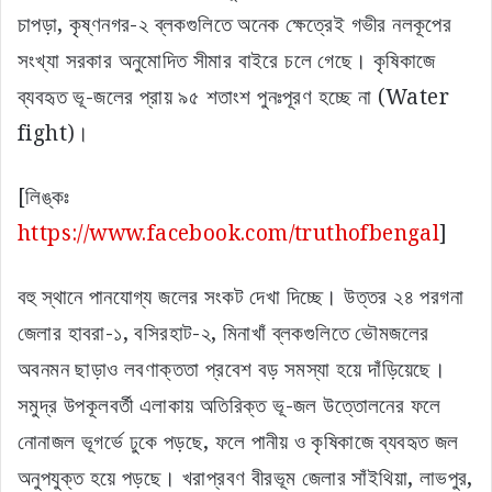
চাপড়া, কৃষ্ণনগর-২ ব্লকগুলিতে অনেক ক্ষেত্রেই গভীর নলকূপের
সংখ্যা সরকার অনুমোদিত সীমার বাইরে চলে গেছে। কৃষিকাজে
ব্যবহৃত ভূ-জলের প্রায় ৯৫ শতাংশ পুনঃপূরণ হচ্ছে না (Water
fight)।
[লিঙ্কঃ
https://www.facebook.com/truthofbengal
]
বহু স্থানে পানযোগ্য জলের সংকট দেখা দিচ্ছে। উত্তর ২৪ পরগনা
জেলার হাবরা-১, বসিরহাট-২, মিনাখাঁ ব্লকগুলিতে ভৌমজলের
অবনমন ছাড়াও লবণাক্ততা প্রবেশ বড় সমস্যা হয়ে দাঁড়িয়েছে।
সমুদ্র উপকূলবর্তী এলাকায় অতিরিক্ত ভূ-জল উত্তোলনের ফলে
নোনাজল ভূগর্ভে ঢুকে পড়ছে, ফলে পানীয় ও কৃষিকাজে ব্যবহৃত জল
অনুপযুক্ত হয়ে পড়ছে। খরাপ্রবণ বীরভূম জেলার সাঁইথিয়া, লাভপুর,