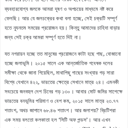
ব্যবহারযোগ্য জলকে আমরা দূষণ ও অপচয়ের মাধ্যমে নষ্ট করে
ফেলছি। আর যে জলচক্রের কথা বলা হচ্ছে, সেই চক্রটি সম্পূর্ণ
হতে ন্যূনতম সময়ের প্রয়োজন হয়। কিন্তু আমাদের চাহিদা বাড়ার
জন্য সেই চক্র আমরা সম্পূর্ণ হতে দিই না।
যত নগরায়ন হচ্ছে তত মানুষের প্রয়োজনে কাটা হছে গাছ, বোজানো
হচ্ছে জলাভূমি। ২০১৫ সালে এক আন্তর্জাতিক গবেষক দলের
সমীক্ষা থেকে জানা গিয়েছিল, মাথাপিছু গাছের সংখ্যার গড় সারা
বিশ্বে যেখানে ৪২২, ভারতের ক্ষেত্রে সেখানে মাত্র ২৪। এমনকী
সবচেয়ে জনবহুল দেশ চিনের গড় ১৩০। আবার মোট জমির সাপেক্ষে
ভারতের বনভূমির পরিমাণ ও বেশ কম, ২০১৫ সালে মাত্র ২৩.৭৭
শতাংশ, অথচ জাপানে ৬৮.৪৬ শতাংশ। আর জলাশয়? ব্রিটিশরা
এক সময় বলতো কলকাতা হল ‘সিটি অফ পন্ডস’। আর এখন