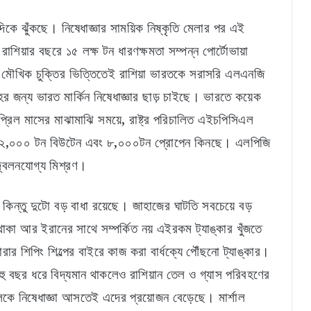
কে ঝুঁকছে। নিষেধাজ্ঞার সাময়িক নিষ্কৃতি মেলার পর এই
াশিয়ার বছরে ১৫ লক্ষ টন ধারণক্ষমতা সম্পন্ন পোর্টোভায়া
ায় মৌখিক চুক্তির ভিত্তিতেই রাশিয়া ভারতকে সরাসরি এলএনজি
র জন্য ভারত মার্কিন নিষেধাজ্ঞার ছাড় চাইছে। ভারতে কয়েক
্রিল মাসের মাঝামাঝি সময়ে, রাষ্ট্র পরিচালিত এইচপিসিএল
াসরি ১২,০০০ টন বিউটেন এবং ৮,০০০টন প্রোপেন কিনছে। এলপিজি
জ্বলনযোগ্য মিশ্রণ।
, কিন্তু দুটো বড় বাধা রয়েছে। জাহাজের ঘাটতি সবচেয়ে বড়
থাকা আর ইরানের সাথে সম্পর্কিত নয় এইরকম ট্যাঙ্কার খুঁজতে
ার শিপিং শিল্পের বাইরে কাজ করা বার্ধক্যে পৌঁছনো ট্যাঙ্কার।
হু বছর ধরে বিদ্যমান থাকলেও রাশিয়ান তেল ও গ্যাস পরিবহণের
লিকে নিষেধাজ্ঞা আসতেই এদের প্রয়োজন বেড়েছে। মার্শাল