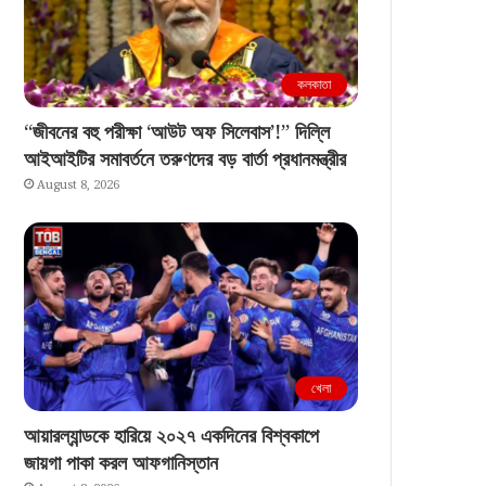
কলকাতা
“জীবনের বহু পরীক্ষা ‘আউট অফ সিলেবাস’!” দিল্লি
আইআইটির সমাবর্তনে তরুণদের বড় বার্তা প্রধানমন্ত্রীর
August 8, 2026
খেলা
আয়ারল্যান্ডকে হারিয়ে ২০২৭ একদিনের বিশ্বকাপে
জায়গা পাকা করল আফগানিস্তান