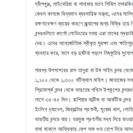
দ্বীপপুঞ্জ, লাইবেরিয়া বা পানামার মতন শিথিল তদারক
কেবল কাগজে বিদ্যমান ব্যবসায়িক সত্ত্বা, এদের মাল
রক্ষণাবেক্ষণ ব্যয়ের কারণে স্ক্র্যাপের জন্য বিক্র
বন্দরগুলিতে কার্গো লোডিংয়ের সময় এরা তাদের স্বয়ংক
দেয়। এদের আন্তর্জাতিক স্বীকৃত সুরক্ষা এবং ক্ষতিপূরণ ব
ব্যবহার করে, ফলে বড় দুর্ঘটনা পড়লে নিষ্কৃতির সুয
পারস্য উপসাগরের রাস তানুরা বা উম সাইদ বন্দর থেকে জা
১,১০০ থেকে ১,৩০০ নটিক্যাল মাইল। জাহাজের সময় ল
প্রিমোর্স্ক বন্দর থেকে ভারতের পশ্চিম উপকূলের বন্
লাগে ৩৫-৪৫ দিন। রাশিয়ার বাল্টিক বা আর্কটিক বন্দ
ইংলিশ চ্যানেল, জিব্রাল্টার প্রণালী, সুয়েজ খাল, 
ভারতীয় বন্দরে যায়। হরমুজ প্রণালীর মধ্য দিয়ে যাও
বাধা থাকলে আফ্রিকার কেপ অফ গুড হোপ দিয়ে আসল