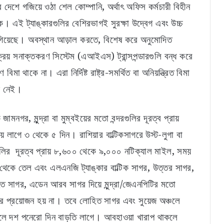
ির দেশে গজিয়ে ওঠা শেল কোম্পানি, অর্থাৎ অফিস কর্মচারী বিহীন
িক। এই ট্যাঙ্কারগুলির বেশিরভাগই সুরক্ষা উদ্বেগ এবং উচ্চ
ি হয়ে গিয়েছে। অবস্থান আড়াল করতে, বিশেষ করে অনুমোদিত
্রিয় সনাক্তকরণ সিস্টেম (এআইএস) ট্রান্সপন্ডারগুলি বন্ধ করে
িমা থাকে না। এরা নির্দিষ্ট রাষ্ট্র-সমর্থিত বা অনিয়ন্ত্রিত বিমা
োগ নেই।
মনগর, মুন্দ্রা বা মুম্বইয়ের মতো বন্দরগুলির দূরত্ব প্রায়
াগে ৩ থেকে ৫ দিন। রাশিয়ার বাল্টিকসাগরে উস্ট-লুগা বা
দরগুলির দূরত্ব প্রায় ৮,৬০০ থেকে ৯,০০০ নটিক্যাল মাইল, সময়
র থেকে তেল এবং এলএনজি ট্যাঙ্কার বাল্টিক সাগর, উত্তর সাগর,
লোহিত সাগর, এডেন আরব সাগর দিয়ে মুন্দ্রা/জেএনপিটির মতো
য়ার প্রয়োজন হয় না। তবে লোহিত সাগর এবং সুয়েজ অঞ্চলে
ে দশ পনেরো দিন বাড়তি লাগে। আবহাওয়া খারাপ থাকলে