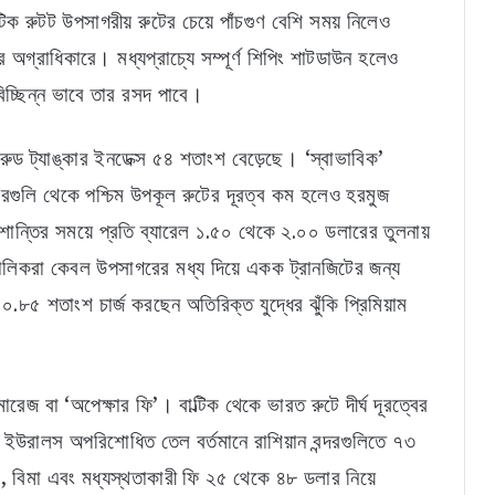
্টিক রুটট উপসাগরীয় রুটের চেয়ে পাঁচগুণ বেশি সময় নিলেও
 অগ্রাধিকারে। মধ্যপ্রাচ্যে সম্পূর্ণ শিপিং শাটডাউন হলেও
বিচ্ছিন্ন ভাবে তার রসদ পাবে।
্রুড ট্যাঙ্কার ইনডেক্স ৫৪ শতাংশ বেড়েছে। ‘স্বাভাবিক’
গুলি থেকে পশ্চিম উপকূল রুটের দূরত্ব কম হলেও হরমুজ
ান্তির সময়ে প্রতি ব্যারেল ১.৫০ থেকে ২.০০ ডলারের তুলনায়
লিকরা কেবল উপসাগরের মধ্য দিয়ে একক ট্রানজিটের জন্য
৮৫ শতাংশ চার্জ করছেন অতিরিক্ত যুদ্ধের ঝুঁকি প্রিমিয়াম
েজ বা ‘অপেক্ষার ফি’। বাল্টিক থেকে ভারত রুটে দীর্ঘ দূরত্বের
ইউরালস অপরিশোধিত তেল বর্তমানে রাশিয়ান বন্দরগুলিতে ৭৩
ং, বিমা এবং মধ্যস্থতাকারী ফি ২৫ থেকে ৪৮ ডলার নিয়ে