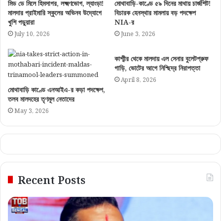
মিড ডে মিলে হিমসাগর, লক্ষ্মণভোগ, ল্যাংড়া!
মোথাবাড়ি-কাণ্ডে ৫৯ দিনের মাথায় চার্জশিট!
মালদার প্রাইমারি স্কুলের অভিনব উদ্যোগে
বিচারক হেনস্থার মামলায় বড় পদক্ষেপ
খুশি পড়ুয়ারা
NIA-র
July 10, 2026
June 3, 2026
কাশ্মীর থেকে মালদায় এল সেনার বুলেটপ্রুফ
গাড়ি, ভোটের আগে নিশ্ছিদ্র নিরাপত্তা
April 8, 2026
মোথাবাড়ি কাণ্ডে এনআইএ-র কড়া পদক্ষেপ,
তলব মালদহের তৃণমূল নেতাদের
May 3, 2026
Recent Posts