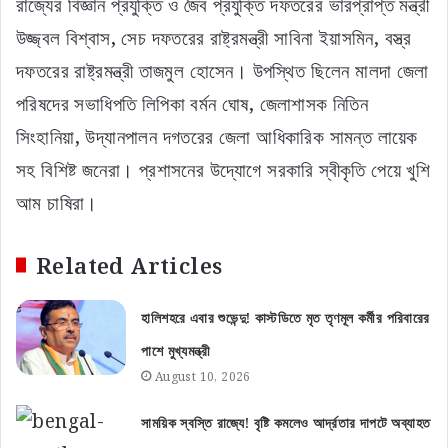
রাজ্যের বিজ্ঞান প্রযুক্তি ও জৈব প্রযুক্তি দফতরের ভারপ্রাপ্ত মন্ত্রী
উজ্জ্বল বিশ্বাস, সেচ দফতরের রাষ্ট্রমন্ত্রী সাবিনা ইয়াসমিন, বস্ত্র
দফতরের রাষ্ট্রমন্ত্রী তাজমুল হোসেন। উপস্থিত ছিলেন মালদা জেলা
পরিষদের সভাধিপতি লিপিকা বর্মন ঘোষ, জেলাশাসক নিতিন
সিংহানিয়া, উদ্যানপালন দগতরের জেলা আধিকারিক সামন্ত লায়েক
সহ বিশিষ্ট জনেরা। প্রশাসনের উদ্যোগে সরকারি স্বীকৃতি পেয়ে খুশি
আম চাষিরা।
Related Articles
হালিশহরে এবার শুভেন্দু! কাস্টডিতে মৃত তৃণমূল কর্মীর পরিবারের
পাশে মুখ্যমন্ত্রী
August 10, 2026
সাময়িক স্বস্তি রাজ্যে! বৃষ্টি কমলেও আর্দ্রতার দাপটে অব্যাহত