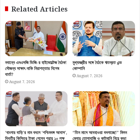
Related Articles
নবান্নে এনএসজি ডিজি-র হাইভোল্টেজ বৈঠক!
মুখ্যমন্ত্রীর সঙ্গে বৈঠকে ঋতব্রত এন্ড
সৌজন্য সাক্ষাৎ নাকি নিরাপত্তার বিশেষ
কোম্পানি
বার্তা?
August 7, 2026
August 7, 2026
‘বাংলার বাড়ি’র নাম বদলে ‘পশ্চিমবঙ্গ আবাস’,
“তিন মাসে আবহাওয়া বদলাচ্ছে!” মিলন
দ্বিতীয় কিস্তির টাকা পেলেন প্রায় ১০ লক্ষ
মেলায় তোলাবাজি ও কাটমানি নিয়ে কড়া