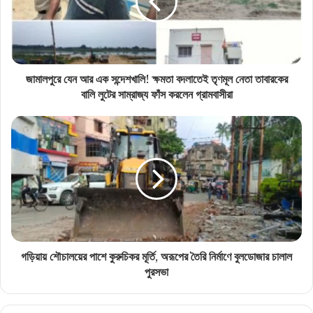
জামালপুরে যেন আর এক সন্দেশখালি! ক্ষমতা বদলাতেই তৃণমূল নেতা তাবারকের
বালি লুটের সাম্রাজ্য ফাঁস করলেন গ্রামবাসীরা
গড়িয়ায় শৌচালয়ের পাশে কুরুচিকর মূর্তি, অরূপের তৈরি নির্মাণে বুলডোজার চালাল
পুরসভা