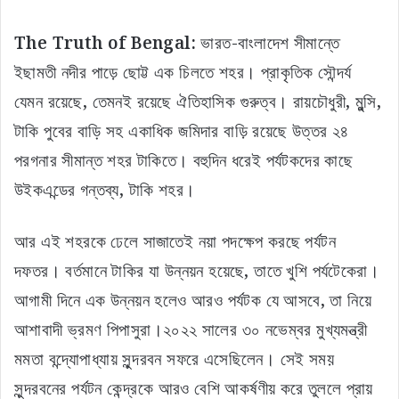
The Truth of Bengal:
ভারত-বাংলাদেশ সীমান্তে
ইছামতী নদীর পাড়ে ছোট্ট এক চিলতে শহর। প্রাকৃতিক সৌন্দর্য
যেমন রয়েছে, তেমনই রয়েছে ঐতিহাসিক গুরুত্ব। রায়চৌধুরী, মুন্সি,
টাকি পুবের বাড়ি সহ একাধিক জমিদার বাড়ি রয়েছে উত্তর ২৪
পরগনার সীমান্ত শহর টাকিতে। বহুদিন ধরেই পর্যটকদের কাছে
উইকএন্ডের গন্তব্য, টাকি শহর।
আর এই শহরকে ঢেলে সাজাতেই নয়া পদক্ষেপ করছে পর্যটন
দফতর। বর্তমানে টাকির যা উন্নয়ন হয়েছে, তাতে খুশি পর্যটেকেরা।
আগামী দিনে এক উন্নয়ন হলেও আরও পর্যটক যে আসবে, তা নিয়ে
আশাবাদী ভ্রমণ পিপাসুরা।২০২২ সালের ৩০ নভেম্বর মুখ্যমন্ত্রী
মমতা বন্দ্যোপাধ্যায় সুন্দরবন সফরে এসেছিলেন। সেই সময়
সুন্দরবনের পর্যটন কেন্দ্রকে আরও বেশি আকর্ষণীয় করে তুললে প্রায়