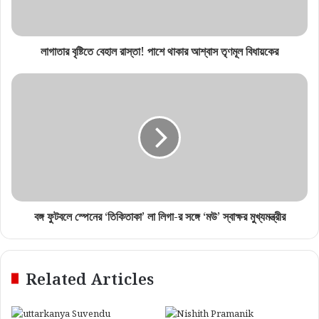
লাগাতার বৃষ্টিতে বেহাল রাস্তা! পাশে থাকার আশ্বাস তৃণমূল বিধায়কের
বঙ্গ ফুটবলে স্পেনের ‘তিকিতাকা’ লা লিগা-র সঙ্গে ‘মউ’ স্বাক্ষর মুখ্যমন্ত্রীর
Related Articles