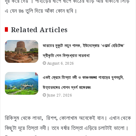
দূর করে দেয় । পাহাড়ের ধাপে ধাপে কাঠের বাড়ি আর বাঁকানো সিঁড়ি
এ যেন রঙ তুলি দিয়ে আঁকা কোন ছবি।
Related Articles
ভারতের মুকুটে নতুন পালক, ইউনেস্কোর ‘ওয়ার্ল্ড হেরিটেজ’
স্বীকৃতি পেল বিশ্বখ্যাত সারনাথ!
August 6, 2026
একই ফ্রেমে তিস্তা নদী ও কাঞ্চনজঙ্ঘা পাহাড়ের যুগলবন্দি,
উত্তরবঙ্গের গোপন স্বর্গ মাঙ্গেরজং
June 27, 2026
রিকিসুম থেকে লাভা, রিশপ, কোলাখাম অনেকেই যান। এখান থেকে
কিছুটা দূরে তিস্তা নদী। তবে বর্ষার তিস্তা এড়িয়ে চলাটাই ভালো।