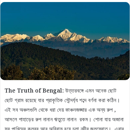
The Truth of Bengal:
উত্তরবঙ্গে এমন অনেক ছোট
ছোট গ্রাম রয়েছে যার প্রাকৃতিক সৌন্দর্য্য শব্দে বর্ণনা করা কঠিন।
এই সব অঞ্চলগুলি থেকে ধরা দেয় কাঞ্চনজঙ্ঘার এক অন্য রুপ ,
আসলে পাহাড়ের রুপ নানান ঋতুতে নানান রকম। শোনা যায় অজানা
সব পাখিদের কলরব আর অবিরাম বয়ে চলা নদীর জলস্রোত। এবার