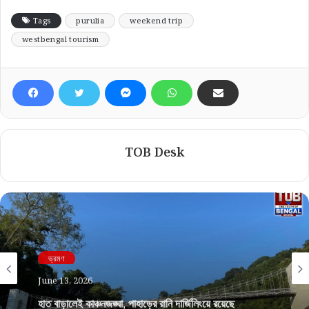
Tags
purulia
weekend trip
westbengal tourism
TOB Desk
ভ্রমণ
June 13, 2026
হাত বাড়ালেই কাঞ্চনজঙ্ঘা, পাহাড়ের রানি দার্জিলিংয়ে রয়েছে
স্কাইওয়াক গ্লাস সেতু