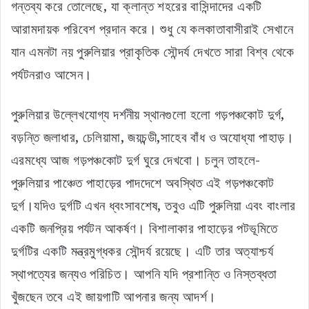
গন্তব্য করে তোলেছে, যা ক্লান্ত শহরের বাসিন্দাদের একটি
আরামদায়ক পরিবেশ প্রদান করে। শুধু যে কলকাতাবাসীরাই সেখানে
যান এমনটা নয় পুরুলিয়ার প্রাকৃতিক সৌন্দর্য দেখতে সারা বিশ্ব থেকে
পর্যটনরাও আসেন।
পুরুলিয়ার উল্লেখযোগ্য দর্শনীয় স্থানগুলো হলো গড়পঞ্চকোট দুর্গ,
বড়ন্তি জলাধার, চেলিয়ামা, জয়চন্ডী,সাহেব বাঁধ ও অযোধ্যা পাহাড়।
এরমধ্যে আজ গড়পঞ্চকোট দুর্গ ঘুরে দেখবো। চলুন তাহলে-
পুরুলিয়ার পাঞ্চেত পাহাড়ের পাদদেশে অবস্থিত এই গড়পঞ্চকোট
দুর্গ।যদিও দুর্গটি এখন ধ্বংসাবশেষ, তবুও এটি পুরুলিয়া এবং বাংলার
একটি জনপ্রিয় পর্যটন আকর্ষণ। বিশালাকার পাহাড়ের পটভূমিতে
দুর্গটির একটি মন্ত্রমুগ্ধকর সৌন্দর্য রয়েছে। এটি তার অত্যাশ্চর্য
স্থাপত্যের জন্যও পরিচিত। আপনি যদি প্রশান্তি ও নিস্তব্ধতা
খুঁজছেন তবে এই জায়গাটি আপনার জন্য আদর্শ।