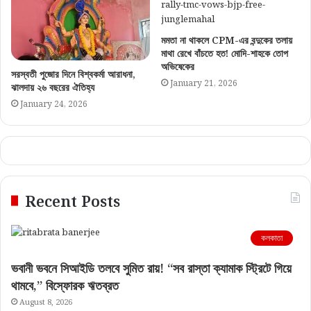
মমতা না থাকলে CPM-এর বন্দুকের তলায়
মাথা রেখে বাঁচতে হত! মোদি-শাহকে তোপ
অভিষেকের
সরস্বতী পুজোর দিনে বিশ্বকর্মা আরাধনা,
January 21, 2026
ঝালদায় ২৬ বছরের ঐতিহ্য
January 24, 2026
Recent Posts
কলকাতা
ভবানী ভবনে সিআইডি তলবে সুমিত রায়! “সব রাস্তা ক্যামাক স্ট্রিটে গিয়ে
থামবে,” বিস্ফোরক ঋতব্রত
August 8, 2026