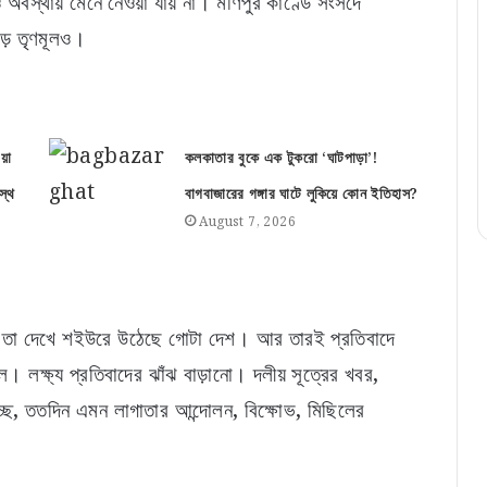
নও অবস্থায় মেনে নেওয়া যায় না। মণিপুর কাণ্ডে সংসদে
নড় তৃণমূলও।
য়া
কলকাতার বুকে এক টুকরো ‘ঘাটপাড়া’!
স্থ
বাগবাজারের গঙ্গার ঘাটে লুকিয়ে কোন ইতিহাস?
August 7, 2026
ে, তা দেখে শইউরে উঠেছে গোটা দেশ। আর তারই প্রতিবাদে
ল। লক্ষ্য প্রতিবাদের ঝাঁঝ বাড়ানো। দলীয় সূত্রের খবর,
হচ্ছে, ততদিন এমন লাগাতার আন্দোলন, বিক্ষোভ, মিছিলের