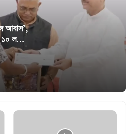
ফিরল ময়দানের এলিয়ট পার্কের পুরনো রূপ! টিনের বেড়া
সরিয়ে নাম না করে মমতাকে খোঁচা শুভেন্দুর
ঙ্গ আবাস’,
 ১০ লক্ষ
১২৫ দিনের কাজে ভুয়ো জব কার্ডের বিরুদ্ধে কড়া
অভিযান, অবৈধ চিহ্নিত ২১ লক্ষের বেশি কার্ড
মাঝরাস্তায় বিপদে পড়লেই ডায়াল ১০৭৩! নাগরিকদের
সুবিধার্থে কলকাতা পুলিশের বড় উদ্যোগ
মার্লিন গ্রুপ ও সিএসজেসি-এর উদ্যোগে ‘মার্লিন
সিএসজেসি মিডিয়া ফুটবল টুর্নামেন্ট’