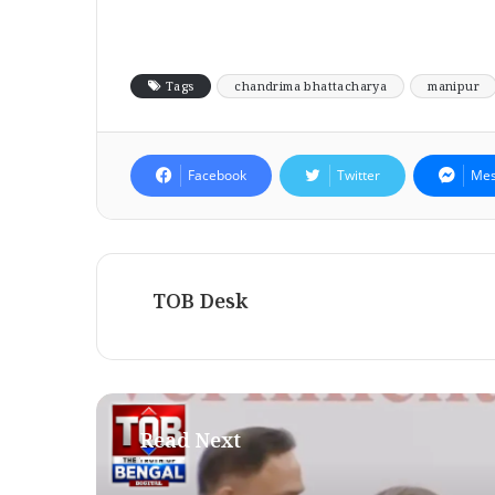
Tags
chandrima bhattacharya
manipur
Facebook
Twitter
Mes
TOB Desk
Read Next