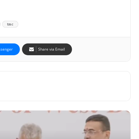
tmc
senger
Share via Email
‘বাংলার বাড়ি’র নাম বদলে ‘পশ্চিমবঙ্গ আবাস’, দ্বিতীয়
কিস্তির টাকা পেলেন প্রায় ১০ লক্ষ উপভোক্তা
“তিন মাসে আবহাওয়া বদলাচ্ছে!” মিলন মেলায়
তোলাবাজি ও কাটমানি নিয়ে কড়া হুঙ্কার মুখ্যমন্ত্রীর