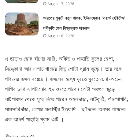
August 7, 2026
ভারতের মুকুটে নতুন পালক, ইউনেস্কোর ‘ওয়ার্ল্ড হেরিটেজ’
স্বীকৃতি পেল বিশ্বখ্যাত সারনাথ!
August 6, 2026
এ ছাড়াও ছোট বাঁশের সারি, অর্কিড ও পাহাড়ি ফুলের মেলা,
সিঙ্কোনা আর এলাচ গাছের ভিড় গোটা গ্রাম জুড়ে। তার সঙ্গে
পাইনের জঙ্গল রয়েছে। জঙ্গলের মধ্যে ঘুরতে ঘুরতে চেনা-অচেনা
পাখির ডানা ঝাপটানোর শব্দ শুনতে পাবেন গোটা অঞ্চলে জুড়ে ।
লাটপাঞ্চার থেকে ঘুরে নিতে পারেন অহলদাড়া, লাটকুঠি, পাঁচপোখরি,
সামসারিদাঁড়া, লেপচা মনাস্ট্রি ইত্যাদি। দু’দিনের অবসর যাপনের
এক আদর্শ পাহাড়ি গ্রাম এটি ।
কীভাবে যাবেন?