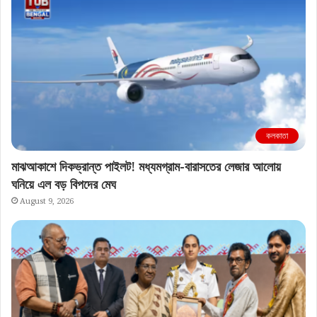
কলকাতা
মাঝআকাশে দিকভ্রান্ত পাইলট! মধ্যমগ্রাম-বারাসতের লেজার আলোয়
ঘনিয়ে এল বড় বিপদের মেঘ
August 9, 2026