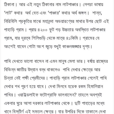
ঠিকানা। আর এই নতুন ঠিকানার নাম লাটপাঞ্চার। লেপচা ভাষায়
‘লাট’ কথার অর্থ বেত এবং ‘পাঞ্চার’ কথার অর্থ জঙ্গল। শান্ত,
নিরিবিলি প্রকৃতির মাঝে মহানন্দা অভয়ারণ্যের মাথার উপর ছোট এই
পাহাড়ি গ্রাম। প্রায় ৪২০০ ফুট গড় উচ্চতায় অবস্থিত লাটপাঞ্চার
গ্রাম, যার দূরত্ব শিলিগুড়ি থেকে মাত্র ৪১কিমি। গ্রামের যে
অংশেই যাবেন গোটা অংশ জুড়ে শুধুই কাঞ্চনজঙ্ঘার দৃশ্য।
পাখি দেখতে ভালো বাসেন না এমন মানুষ মেলা ভার। বর্ষায় রাজ্যের
বিভিন্ন জাতীয় উদ্যান বন্ধ থাকলেও পাখি দেখার ক্ষেত্রে আর
চিন্তা নেই পক্ষী প্রেমীদের। পাহাড়ি গ্রাম লাটপাঞ্চার গেলেই পাখি
দেখার শখ পূরণ হয়ে যাবে। দেখা মিলবে হরেক রকম হিমালিয়ান
পাখির। ওয়াইল্ডলাইফ ফটোগ্রাফি ভালবাসেন? তাহলে অবশ্যই
একবার ঘুরে আসা দরকার লাটপাঞ্চার থেকে। দুটি পাহাড়ের মধ্যে
খানে বিস্তীর্ণ এই সমতল ক্ষেত্র। যার উপরির দিকে তাকালে দেখা