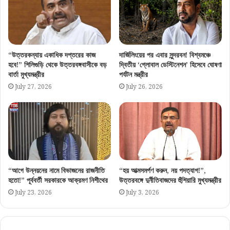
“উত্তরকন্যায় একাধিক দপ্তরের কাজ
দার্জিলিংয়ের পর এবার সুন্দরবন! বিশ্বমঞ্চে
হবে!” শিলিগুড়ি থেকে উত্তরবঙ্গবাসীকে বড়
দ্বিতীয় ‘গ্লোবাল ডেস্টিনেশন’ হিসেবে ঘোষণা
বার্তা মুখ্যমন্ত্রীর
পর্যটন মন্ত্রীর
July 27, 2026
July 26, 2026
“আগে উন্নয়নের নামে বিভাজনের রাজনীতি
“হয় আত্মসমর্পণ করুন, নয় পদত্যাগ!”,
হতো!” পূর্ববর্তী সরকারকে আক্রমণ নিশীথের
উত্তরবঙ্গে দুর্নীতিবাজদের হুঁশিয়ারি মুখ্যমন্ত্রীর
July 23, 2026
July 3, 2026