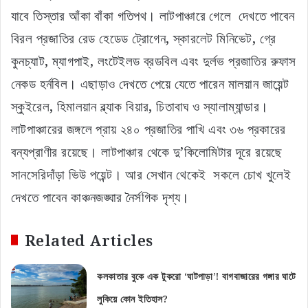
যাবে তিস্তার আঁকা বাঁকা গতিপথ। লাটপাঞ্চারে গেলে দেখতে পাবেন
বিরল প্রজাতির রেড হেডেড ট্রোগেন, স্কারলেট মিনিভেট, গ্রে
কুনচ্যাট, ম্যাগপাই, লংটেইলড ব্রডবিল এবং দুর্লভ প্রজাতির রুফাস
নেকড হর্নবিল। এছাড়াও দেখতে পেয়ে যেতে পারেন মালয়ান জায়েন্ট
স্কুইরেল, হিমালয়ান ব্ল্যাক বিয়ার, চিতাবাঘ ও স্যালাম্যান্ডার।
লাটপাঞ্চারের জঙ্গলে প্রায় ২৪০ প্রজাতির পাখি এবং ৩৬ প্রকারের
বন্যপ্রাণীর রয়েছে। লাটপাঞ্চার থেকে দু’কিলোমিটার দূরে রয়েছে
সানসেরিদাঁড়া ভিউ পয়েন্ট। আর সেখান থেকেই সকলে চোখ খুলেই
দেখতে পাবেন কাঞ্চনজঙ্ঘার নৈর্সগিক দৃশ্য।‌
Related Articles
কলকাতার বুকে এক টুকরো ‘ঘাটপাড়া’! বাগবাজারের গঙ্গার ঘাটে
লুকিয়ে কোন ইতিহাস?