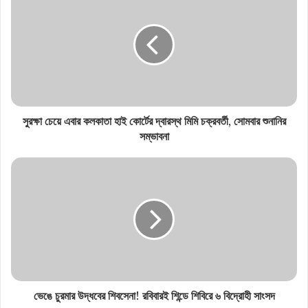
সুরক্ষা চেয়ে এবার কলকাতা হাই কোর্টের দ্বারস্থ মিমি চক্রবর্তী, সোমবার শুনানির
সম্ভাবনা
ভেঙে চুরমার উদ্ধবের শিবসেনা! রবিবারই শিন্ডে শিবিরে ৬ বিদ্রোহী সাংসদ