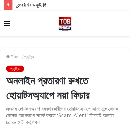
চুলের দৈর্ঘ্য ৯ ফুট, গিনেস বুকে নাম উঠল উত্তরাখণ্ডের মেয়ে রেণুর
Menu
Home
/
প্রযুক্তি
প্রযুক্তি
অনলাইন প্রতারণা রুখতে
হোয়াটসঅ্যাপে নয়া ফিচার
এজন্য হোয়াটসঅ্যাপ ব্যবহারকারীদের হোয়াটসঅ্যাপে আসা সন্দেহজনক
মেসেজ আগেভাগে সতর্ক করতে ‘Scam Alert’ ফিচারটি আনতে
চলেছে মেটা কর্তৃপক্ষ।