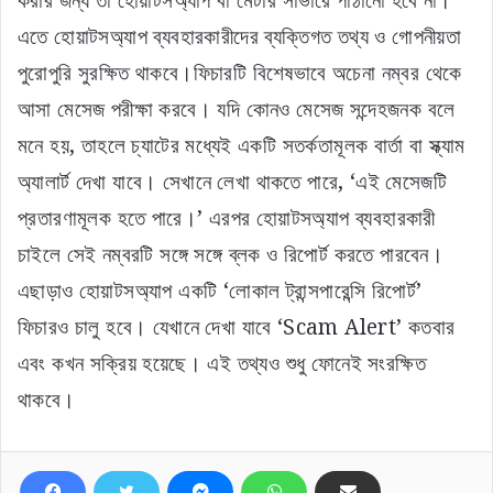
করার জন্য তা হোয়াটসঅ্যাপ বা মেটার সার্ভারে পাঠানো হবে না।
এতে হোয়াটসঅ্যাপ ব্যবহারকারীদের ব্যক্তিগত তথ্য ও গোপনীয়তা
পুরোপুরি সুরক্ষিত থাকবে।ফিচারটি বিশেষভাবে অচেনা নম্বর থেকে
আসা মেসেজ পরীক্ষা করবে। যদি কোনও মেসেজ সন্দেহজনক বলে
মনে হয়, তাহলে চ্যাটের মধ্যেই একটি সতর্কতামূলক বার্তা বা স্ক্যাম
অ্যালার্ট দেখা যাবে। সেখানে লেখা থাকতে পারে, ‘এই মেসেজটি
প্রতারণামূলক হতে পারে।’ এরপর হোয়াটসঅ্যাপ ব্যবহারকারী
চাইলে সেই নম্বরটি সঙ্গে সঙ্গে ব্লক ও রিপোর্ট করতে পারবেন।
এছাড়াও হোয়াটসঅ্যাপ একটি ‘লোকাল ট্রান্সপারেন্সি রিপোর্ট’
ফিচারও চালু হবে। যেখানে দেখা যাবে ‘Scam Alert’ কতবার
এবং কখন সক্রিয় হয়েছে। এই তথ্যও শুধু ফোনেই সংরক্ষিত
থাকবে।