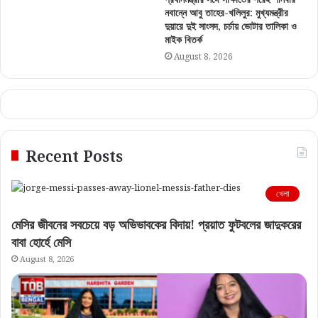
নবান্নে আবু তাহের-খলিলুর: মুখ্যমন্ত্রীর
দুয়ারে দুই সাংসদ, চর্চায় ভোটার তালিকা ও
মাইক বিতর্ক
August 8, 2026
Recent Posts
খেলা
মেসির জীবনের সবচেয়ে বড় অভিভাবকের বিদায়! প্রয়াত ফুটবলের জাদুকরের
বাবা হোর্হে মেসি
August 8, 2026