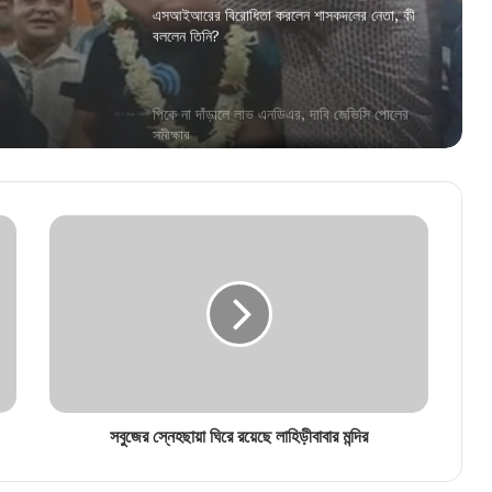
এসআইআরের বিরোধিতা করলেন শাসকদলের নেতা, কী
বললেন তিনি?
পিকে না দাঁড়ালে লাভ এনডিএর, দাবি জেভিসি পোলের
সমীক্ষার
এসআইআরের বিরোধিতা করছেন খোদ বিএলও, কী
বলছেন তিনি?
“বাংলাদেশের সঙ্গে কাঁটাতার রাখব না!”,মন্তব্যে তীব্র
বিতর্কে বিজেপি সাংসদ জগন্নাথ সরকার
মমতা ব্যানার্জীর গানেই রঙিন হল দোল-উৎসব
সবুজের স্নেহছায়া ঘিরে রয়েছে লাহিড়ীবাবার মন্দির
পরিযায়ী শ্রমিকের মৃত্যুতেও ‘বাংলাদেশী তত্ত্ব’! মমতাকে