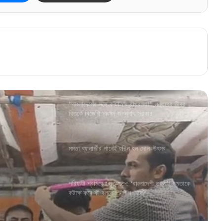
পিকে না দাঁড়ালে লাভ এনডিএর, দাবি জেভিসি পোলের
সমীক্ষার
এসআইআরের বিরোধিতা করছেন খোদ বিএলও, কী
বলছেন তিনি?
“বাংলাদেশের সঙ্গে কাঁটাতার রাখব না!”,মন্তব্যে তীব্র
বিতর্কে বিজেপি সাংসদ জগন্নাথ সরকার
মমতা ব্যানার্জীর গানেই রঙিন হল দোল-উৎসব
াসকদলের
পরিযায়ী শ্রমিকের মৃত্যুতেও ‘বাংলাদেশী তত্ত্ব’! মমতাকে
কটাক্ষ করে কী বললেন দিলীপ ঘোষ?