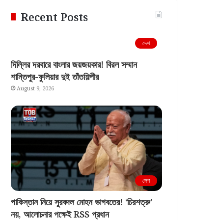
Recent Posts
দেশ
দিল্লির দরবারে বাংলার জয়জয়কার! বিরল সম্মান
শান্তিপুর-ফুলিয়ার দুই তাঁতশিল্পীর
August 9, 2026
দেশ
পাকিস্তান নিয়ে সুরবদল মোহন ভাগবতের! ‘চিরশত্রু’
নয়, আলোচনার পক্ষেই RSS প্রধান