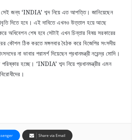
 সেই জন্য ‘INDIA’ শব্দ নিয়ে এত আপত্তি। জানিয়েছেন
রীর বিবৃতি দিতে হবে। এই দাবিতে এখনও উত্তাল হয়ে আছে
 করে অধিবেশন শেষ হবে সেটাই এখন চিন্তার বিষয় সরকারের
রের কৌশল ঠিক করতে মঙ্গলবার বৈঠক করে বিজেপির সংসদীয়
ের না ভাবার পরামর্শ দিয়েছেন প্রধানমন্ত্রী নরেন্দ্র মোদি।
রিষ্কার হচ্ছে। ‘INDIA’ শব্দ নিয়ে প্রধানমন্ত্রীর এমন
ি বিরোধীদের।
পরিযায়ী শ্রমিকের মৃত্যুতেও ‘বাংলাদেশী তত্ত্ব’! মমতাকে
কটাক্ষ করে কী বললেন দিলীপ ঘোষ?
এসআইআরের বিরোধিতা করলেন শাসকদলের নেতা, কী
বললেন তিনি?
senger
Share via Email