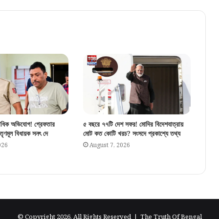
কটাক্ষ করে কী বললেন দিলীপ ঘোষ?
এসআইআরের বিরোধিতা করলেন শাসকদলের নেতা, কী
বললেন তিনি?
পিকে না দাঁড়ালে লাভ এনডিএর, দাবি জেভিসি পোলের
সমীক্ষার
ধিক অভিযোগ! গ্রেফতার
৫ বছরে ৭৭টি দেশ সফর! মোদির বিদেশযাত্রায়
এসআইআরের বিরোধিতা করছেন খোদ বিএলও, কী
 তৃণমূল বিধায়ক সনৎ দে
মোট কত কোটি খরচ? সংসদে প্রকাশ্যে তথ্য
বলছেন তিনি?
026
August 7, 2026
© Copyright 2026, All Rights Reserved |
The Truth Of Bengal