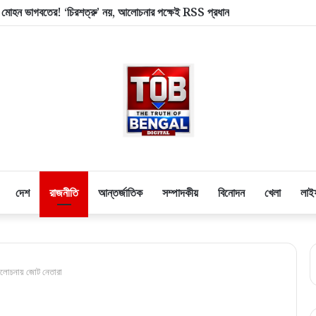
ল মোহন ভাগবতের! ‘চিরশত্রু’ নয়, আলোচনার পক্ষেই RSS প্রধান
দেশ
রাজনীতি
আন্তর্জাতিক
সম্পাদকীয়
বিনোদন
খেলা
লাই
মালোচনায় জোট নেতারা