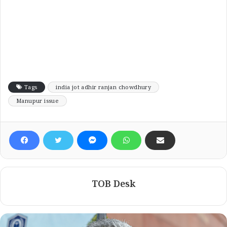
Tags
india jot adhir ranjan chowdhury
Manupur issue
TOB Desk