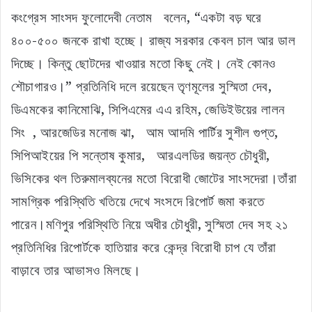
কংগ্রেস সাংসদ ফুলোদেবী নেতাম বলেন, “একটা বড় ঘরে
৪০০-৫০০ জনকে রাখা হচ্ছে। রাজ্য সরকার কেবল চাল আর ডাল
দিচ্ছে। কিন্তু ছোটদের খাওয়ার মতো কিছু নেই। নেই কোনও
শৌচাগারও।” প্রতিনিধি দলে রয়েছেন তৃণমূলের সুস্মিতা দেব,
ডিএমকের কানিমোঝি, সিপিএমের এএ রহিম, জেডিইউয়ের লালন
সিং , আরজেডির মনোজ ঝা, আম আদমি পার্টির সুশীল গুপ্ত,
সিপিআইয়ের পি সন্তোষ কুমার, আরএলডির জয়ন্ত চৌধুরী,
ভিসিকের থল তিরুমালব্যনের মতো বিরোধী জোটের সাংসদেরা।তাঁরা
সামগ্রিক পরিস্থিতি খতিয়ে দেখে সংসদে রিপোর্ট জমা করতে
পারেন।মণিপুর পরিস্থিতি নিয়ে অধীর চৌধুরী, সুস্মিতা দেব সহ ২১
প্রতিনিধির রিপোর্টকে হাতিয়ার করে কেন্দ্র বিরোধী চাপ যে তাঁরা
বাড়াবে তার আভাসও মিলছে।