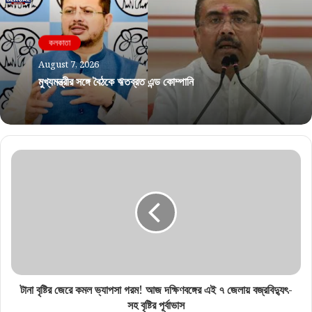
কলকাতা
August 7, 2026
মুখ্যমন্ত্রীর সঙ্গে বৈঠকে ঋতব্রত এন্ড কোম্পানি
টানা বৃষ্টির জেরে কমল ভ্যাপসা গরম! আজ দক্ষিণবঙ্গের এই ৭ জেলায় বজ্রবিদ্যুৎ-
সহ বৃষ্টির পূর্বাভাস