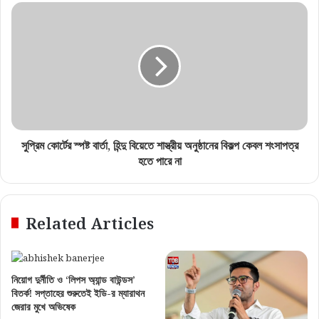
সুপ্রিম কোর্টের স্পষ্ট বার্তা, হিন্দু বিয়েতে শাস্ত্রীয় অনুষ্ঠানের বিকল্প কেবল শংসাপত্র
হতে পারে না
Related Articles
নিয়োগ দুর্নীতি ও ‘লিপস অ্যান্ড বাউন্ডস’
বিতর্ক! সপ্তাহের শুরুতেই ইডি-র ম্যারাথন
জেরার মুখে অভিষেক