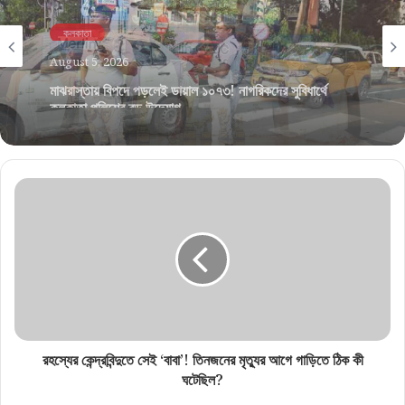
কলকাতা
August 5, 2026
কলকাতা
মার্লিন গ্রুপ ও সিএসজেসি-এর উদ্যোগে ‘মার্লিন সিএসজেসি মিডিয়া
August 5, 2026
ফুটবল টুর্নামেন্ট’
মাঝরাস্তায় বিপদে পড়লেই ডায়াল ১০৭৩! নাগরিকদের সুবিধার্থে
কলকাতা পুলিশের বড় উদ্যোগ
রহস্যের কেন্দ্রবিন্দুতে সেই ‘বাবা’! তিনজনের মৃত্যুর আগে গাড়িতে ঠিক কী
ঘটেছিল?