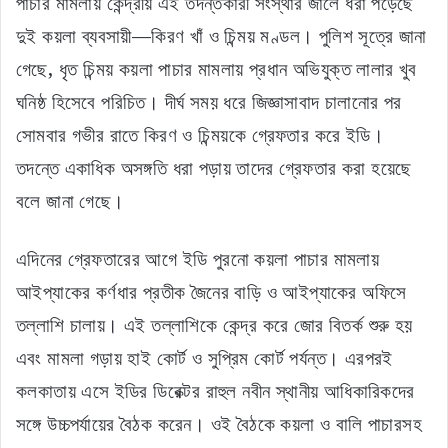
পাচার মামলায় কেন্দ্রীয় এই তদন্তকারী সংস্থার জালে ধরা পড়েছে
দুই কয়লা ব্যবসায়ী—কিরণ খাঁ ও চিন্ময় মণ্ডল। পুলিশ সূত্রে জানা
গেছে, ধৃত চিন্ময় কয়লা পাচার মামলায় প্রধান অভিযুক্ত লালার খুব
ঘনিষ্ঠ হিসেবে পরিচিত। দীর্ঘ সময় ধরে জিজ্ঞাসাবাদ চালানোর পর
সোমবার গভীর রাতে কিরণ ও চিন্ময়কে গ্রেফতার করে ইডি।
তদন্তে একাধিক অসঙ্গতি ধরা পড়ায় তাদের গ্রেফতার করা হয়েছে
বলে জানা গেছে।
এদিনের গ্রেফতারের আগে ইডি পুরনো কয়লা পাচার মামলায়
আইপ্যাকের কর্ণধার প্রতীক জৈনের বাড়ি ও আইপ্যাকের অফিসে
তল্লাশি চালায়। এই তল্লাশিকে কেন্দ্র করে জোর বিতর্ক শুরু হয়
এবং মামলা গড়ায় হাই কোর্ট ও সুপ্রিম কোর্ট পর্যন্ত। এরপরই
কলকাতায় এসে ইডির ডিরেক্টর রাহুল নবীন স্থানীয় আধিকারিকদের
সঙ্গে উচ্চপর্যায়ের বৈঠক করেন। ওই বৈঠকে কয়লা ও বালি পাচারসহ