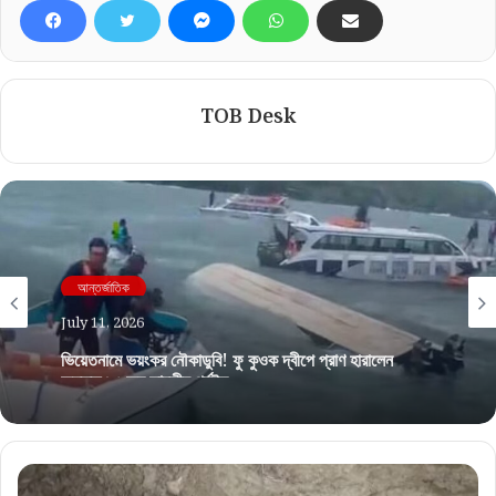
TOB Desk
আন্তর্জাতিক
July 11, 2026
আন্তর্জাতিক
ভিয়েতনামে ভয়ংকর নৌকাডুবি! ফু কুওক দ্বীপে প্রাণ হারালেন
অন্তত ১৫ জন ভারতীয় পর্যটক
July 12, 2026