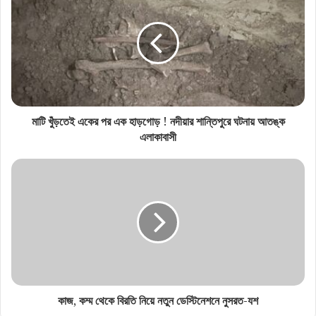
উৎসবের ভিড়ে রক্তাক্ত টরন্টো, প্রকাশ্যে গুলিতে নিহত একাধিক
মাটি খুঁড়তেই একের পর এক হাড়গোড় ! নদীয়ার শান্তিপুরে ঘটনায় আতঙ্ক
এলাকাবাসী
কাজ, কম্ম থেকে বিরতি নিয়ে নতুন ডেস্টিনেশনে নুসরত-যশ