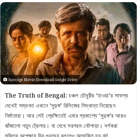
Surongo Movie Download Google Drive
The Truth of Bengal:
চঞ্চল চৌধুরীর ‘হাওয়া’র সাফল্য
দেখেই সম্ভবত এখানে ‘সুড়ঙ্গ’ রিলিজের সিদ্ধান্ত নিয়েছেন
নির্মাতারা। আর সেই প্রেক্ষিতেই এবার প্রকাশ্যে ‘সুড়ঙ্গ’র আরও
ঝাঁজালো নতুন ট্রেলার। যা দেখে সরগরম নেটপাড়া। দর্শকরা
মুক্তির অপেক্ষায় দিন গুনছেন বললেও অত্যুক্তি হয় না!