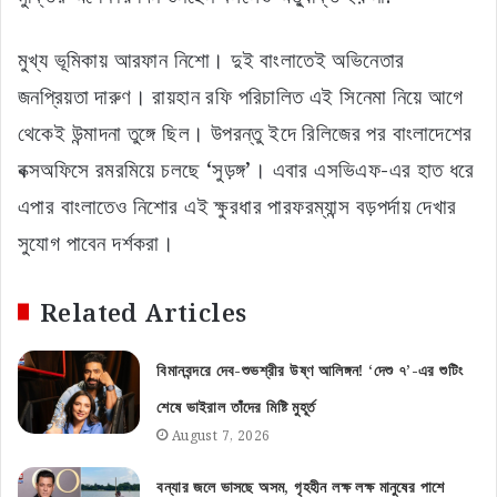
মুখ্য ভূমিকায় আরফান নিশো। দুই বাংলাতেই অভিনেতার
জনপ্রিয়তা দারুণ। রায়হান রফি পরিচালিত এই সিনেমা নিয়ে আগে
থেকেই উন্মাদনা তুঙ্গে ছিল। উপরন্তু ইদে রিলিজের পর বাংলাদেশের
বক্সঅফিসে রমরমিয়ে চলছে ‘সুড়ঙ্গ’। এবার এসভিএফ-এর হাত ধরে
এপার বাংলাতেও নিশোর এই ক্ষুরধার পারফরম্যান্স বড়পর্দায় দেখার
সুযোগ পাবেন দর্শকরা।
Related Articles
বিমানবন্দরে দেব-শুভশ্রীর উষ্ণ আলিঙ্গন! ‘দেশু ৭’-এর শুটিং
শেষে ভাইরাল তাঁদের মিষ্টি মুহূর্ত
August 7, 2026
বন্যার জলে ভাসছে অসম, গৃহহীন লক্ষ লক্ষ মানুষের পাশে