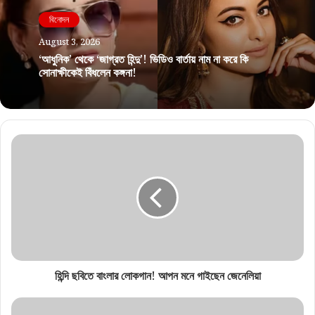
বিনোদন
August 3, 2026
‘আধুনিক’ থেকে ‘জাগ্রত হিন্দু’! ভিডিও বার্তায় নাম না করে কি
সোনাক্ষীকেই বিঁধলেন কঙ্গনা!
হিন্দি ছবিতে বাংলার লোকগান! আপন মনে গাইছেন জেনেলিয়া