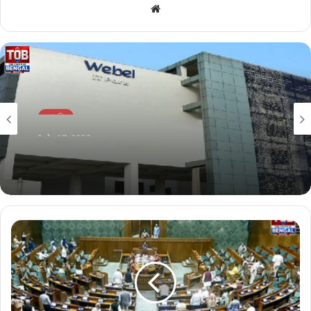
Website
চাকরি
July 17, 2026
চাকরি
রাজ্য সরকারি সংস্থায় বড় সুযোগ! বছরে ২৬ লাখ টাকারও বেশি
July 27, 2026
বেতনে কর্মী নিয়োগ করছে ‘ওয়েবেল’
ইউনিয়ন ব্যাঙ্কে প্রায় ৪০০ পদে নিয়োগ, জেনে নিন আবেদনের
পদ্ধতি