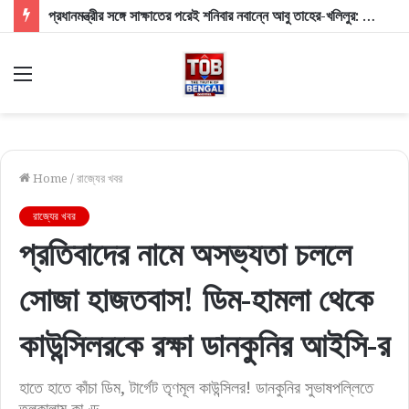
প্রধানমন্ত্রীর সঙ্গে সাক্ষাতের পরেই শনিবার নবান্নে আবু তাহের-খলিলুর: মুখ্যমন্ত্রীর দুয়ারে দুই সাংসদ, চর্চায় ভোটার তালিকা ও মাইক বিতর্ক
Menu
Home
/
রাজ্যের খবর
রাজ্যের খবর
প্রতিবাদের নামে অসভ্যতা চললে
সোজা হাজতবাস! ডিম-হামলা থেকে
কাউন্সিলরকে রক্ষা ডানকুনির আইসি-র
হাতে হাতে কাঁচা ডিম, টার্গেট তৃণমূল কাউন্সিলর! ডানকুনির সুভাষপল্লিতে
তুলকালাম কাণ্ড