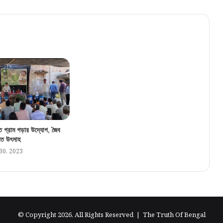
বেকার যুবক-যুবতীদের জন্য বাম্পার খবর! পুজোর আগেই
ব্যাঙ্ক অ্যাকাউন্টে ঢুকবে ৩০০০ টাকা?
ঘুষ নিতে গিয়ে ফাঁদে! জামবনিতে দুর্নীতি দমন শাখার জালে
বিডিও অফিসের সাব অ্যাসিস্ট্যান্ট ইঞ্জিনিয়ার
“আর কতদিন সবাই বিচারের অপেক্ষা করবে?”, আর জি
কর মামলায় হাইকোর্টে তুমুল ভর্ৎসিত সিবিআই!
্ত গ্রাম গড়ার উদ্যোগ, জৈব
াতে উৎসাহ
0, 2023
© Copyright 2026, All Rights Reserved |
The Truth Of Bengal