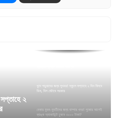
“আর কতদিন সবাই বিচারের অপেক্ষা করবে?”, আর জি
কর মামলায় হাইকোর্টে তুমুল ভর্ৎসিত সিবিআই!
হাইকোর্টে ধাক্কা, কিন্তু সুপ্রিম কোর্টে রক্ষাকবচ!
অভিষেকের আপ্তসহায়কের বিরাট স্বস্তি শীর্ষ আদালতে
তোলাবাজিসহ একাধিক অভিযোগ! গ্রেফতার নৈহাটির
প্রাক্তন তৃণমূল বিধায়ক সনৎ দে
খুদে পড়ুয়াদের জন্য সুখবর! স্কুলে সপ্তাহে ২ দিন মিলবে
ডিম, বিল মেটাবে সরকার
ে সপ্তাহে ২
র
বেকার যুবক-যুবতীদের জন্য বাম্পার খবর! পুজোর আগেই
ব্যাঙ্ক অ্যাকাউন্টে ঢুকবে ৩০০০ টাকা?