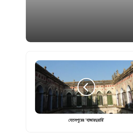
হেতমপুরের ‘হাজারদুয়ারি’