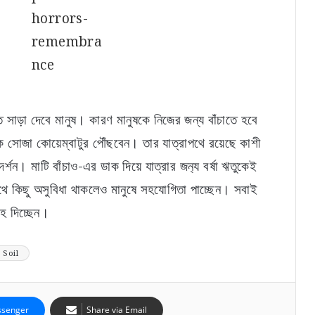
তাতে সাড়া দেবে মানুষ। কারণ মানুষকে নিজের জন্য বাঁচাতে হবে
াইক সোজা কোয়েম্বাটুর পৌঁছবেন। তার যাত্রাপথে রয়েছে কাশী
র্শন। মাটি বাঁচাও-এর ডাক দিয়ে যাত্রার জন‍্য বর্ষা ঋতুকেই
খুদে পড়ুয়াদের জন্য সুখবর! স্কুলে সপ্তাহে ২ দিন মিলবে
ডিম, বিল মেটাবে সরকার
পথে কিছু অসুবিধা থাকলেও মানুষে সহযোগিতা পাচ্ছেন। সবাই
হ দিচ্ছেন।
বেকার যুবক-যুবতীদের জন্য বাম্পার খবর! পুজোর আগেই
ব্যাঙ্ক অ্যাকাউন্টে ঢুকবে ৩০০০ টাকা?
Soil
ঘুষ নিতে গিয়ে ফাঁদে! জামবনিতে দুর্নীতি দমন শাখার জালে
বিডিও অফিসের সাব অ্যাসিস্ট্যান্ট ইঞ্জিনিয়ার
senger
Share via Email