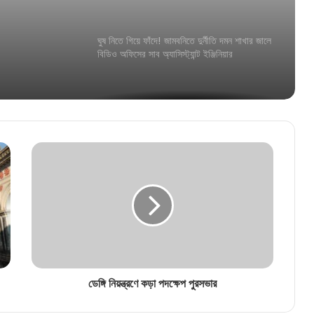
ঘুষ নিতে গিয়ে ফাঁদে! জামবনিতে দুর্নীতি দমন শাখার জালে
বিডিও অফিসের সাব অ্যাসিস্ট্যান্ট ইঞ্জিনিয়ার
“আর কতদিন সবাই বিচারের অপেক্ষা করবে?”, আর জি
কর মামলায় হাইকোর্টে তুমুল ভর্ৎসিত সিবিআই!
হাইকোর্টে ধাক্কা, কিন্তু সুপ্রিম কোর্টে রক্ষাকবচ!
অভিষেকের আপ্তসহায়কের বিরাট স্বস্তি শীর্ষ আদালতে
তোলাবাজিসহ একাধিক অভিযোগ! গ্রেফতার নৈহাটির
প্রাক্তন তৃণমূল বিধায়ক সনৎ দে
ডেঙ্গি নিয়ন্ত্রণে কড়া পদক্ষেপ পুরসভার
খুদে পড়ুয়াদের জন্য সুখবর! স্কুলে সপ্তাহে ২ দিন মিলবে
ডিম, বিল মেটাবে সরকার